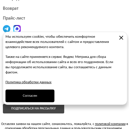
Возврат
Прайс-лист
Мы используем cookies, чтобы обеспечить комфортное
Огнетушители
взаимодействие всех пользователей с сайтом и предоставления
целевого рекомендуемого контента.
Пожарные рукава
Также на сайте применяется сервис Яндекс Метрика для сбора
Пожарные стволы
информации об использовании сайта и всех его поддоменов. Если
вы продолжаете использование сайта, вы соглашаетесь с данным
Пожарные шкафы
фактом.
FAQ
Политика обработки данных
ЗАКАЗАТЬ ЗВОНОК
Согласен
ПОДПИСАТЬСЯ НА РАССЫЛКУ
Оставляя заявки на нашем сайте, ознакомьтесь, пожалуйста, с
политикой компании
в
отношении обработки персональных данных и
пользовательским соглашением
...