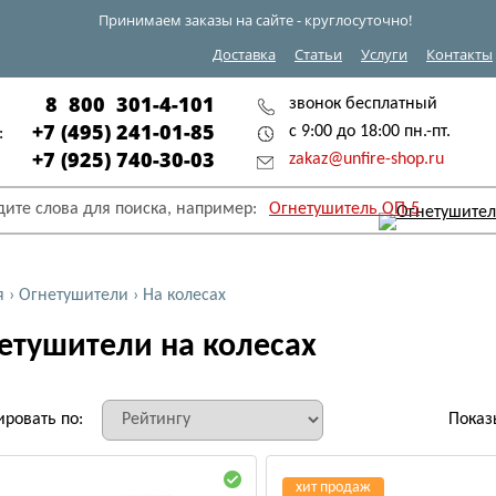
Принимаем заказы на сайте - круглосуточно!
Доставка
Статьи
Услуги
Контакты
8 800 301-4-101
звонок бесплатный
+7 (495) 241-01-85
с 9:00 до 18:00 пн.-пт.
:
+7 (925) 740-30-03
zakaz@unfire-shop.ru
дите слова для поиска, например:
Огнетушитель ОП-5
я
›
Огнетушители
›
На колесах
етушители на колесах
ировать по:
Показ
хит продаж