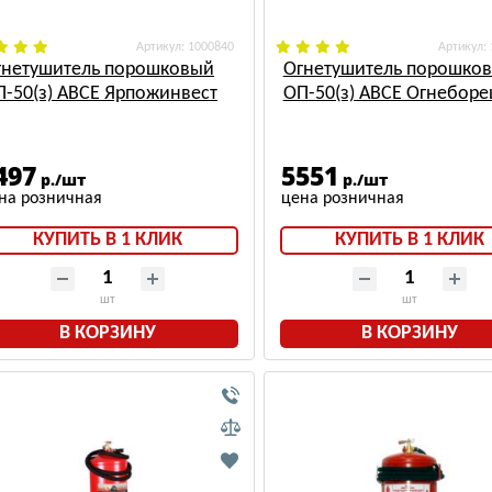
: 1000840
:
гнетушитель порошковый
Огнетушитель порошко
П-50(з) АВСЕ Ярпожинвест
ОП-50(з) АВСЕ Огнеборе
497
5551
р./шт
р./шт
КУПИТЬ В 1 КЛИК
КУПИТЬ В 1 КЛИК
шт
шт
В КОРЗИНУ
В КОРЗИНУ