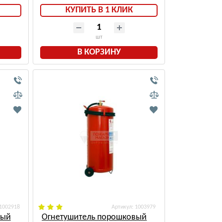
КУПИТЬ В 1 КЛИК
шт
В КОРЗИНУ
 1002918
: 1003979
вый
Огнетушитель порошковый