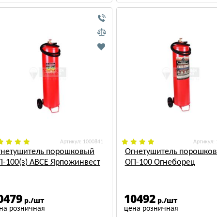
: 1000841
:
гнетушитель порошковый
Огнетушитель порошко
П-100(з) АВСЕ Ярпожинвест
ОП-100 Огнеборец
0479
10492
р./шт
р./шт