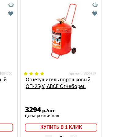
 1004760
: 1003959
вый
Огнетушитель порошковый
ОП-25(з) АВСЕ Огнеборец
3294
р./шт
КУПИТЬ В 1 КЛИК