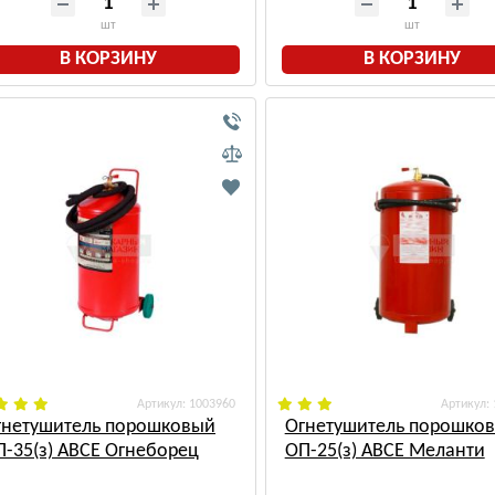
шт
шт
В КОРЗИНУ
В КОРЗИНУ
: 1003960
:
гнетушитель порошковый
Огнетушитель порошко
П-35(з) АВСЕ Огнеборец
ОП-25(з) АВСЕ Меланти