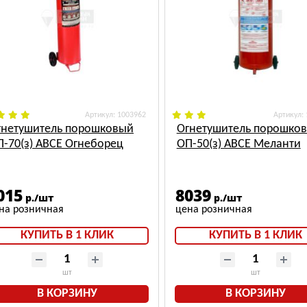
: 1003962
:
гнетушитель порошковый
Огнетушитель порошко
П-70(з) АВСЕ Огнеборец
ОП-50(з) АВСЕ Меланти
015
8039
р./шт
р./шт
КУПИТЬ В 1 КЛИК
КУПИТЬ В 1 КЛИК
шт
шт
В КОРЗИНУ
В КОРЗИНУ