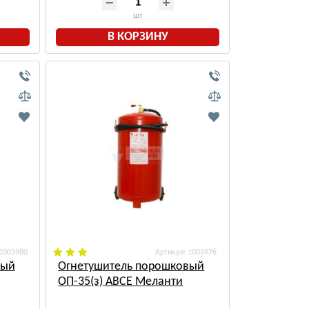
шт
В КОРЗИНУ
 1003980
: 1003976
вый
Огнетушитель порошковый
ОП-35(з) АВСЕ Меланти