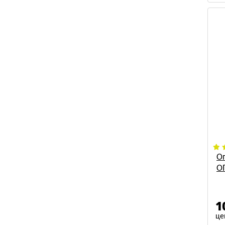
О
О
1