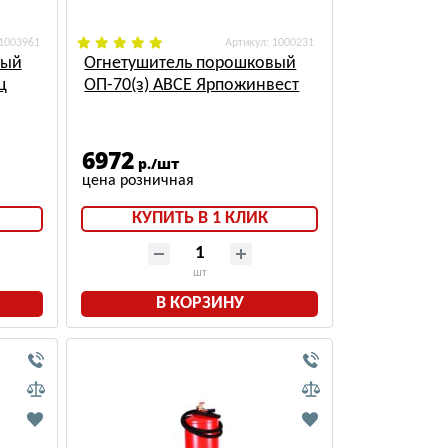
 1003961
: 1000231
вый
Огнетушитель порошковый
ц
ОП-70(з) АВСЕ Ярпожинвест
6972
р./шт
КУПИТЬ В 1 КЛИК
шт
В КОРЗИНУ