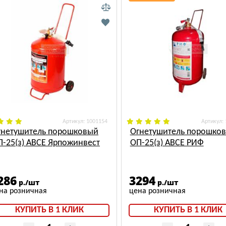
: 1001154
:
гнетушитель порошковый
Огнетушитель порошко
П-25(з) АВСЕ Ярпожинвест
ОП-25(з) АВСЕ РИФ
286
3294
р./шт
р./шт
КУПИТЬ В 1 КЛИК
КУПИТЬ В 1 КЛИК