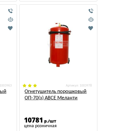
 1003963
: 1003978
вый
Огнетушитель порошковый
ОП-70(з) АВСЕ Меланти
10781
р./шт