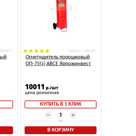
 1003977
: 1002360
вый
Огнетушитель порошковый
ОП-75(з) АВСЕ Ярпожинвест
10011
р./шт
КУПИТЬ В 1 КЛИК
шт
В КОРЗИНУ