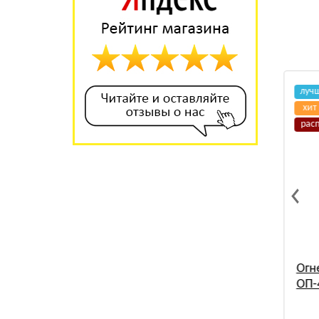
распродажа
луч
хит
рас
Коврик диэлектрический
Огн
м, 2 м
750х750 резиновый
ОП-