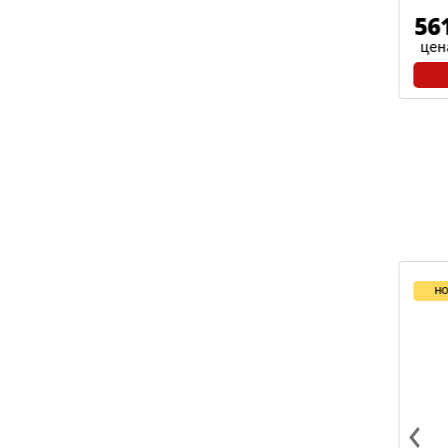
725
56
р./шт
цена розничная
цен
В КОРЗИНУ
новинка
н