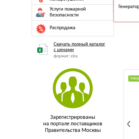
Порошковые
Огнетушители для дома
Генерато
огнетушители ОП-4
Услуги пожарной
безопасности
Распродажа
Скачать полный каталог
с ценами
формат: xlsx
товар месяца
това
Зарегистрированы
на портале поставщиков
Правительства Москвы