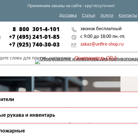
Принимаем заказы на сайте - круглосуточно!
Доставка
Статьи
Услуги
Контакты
8 800 301-4-101
звонок бесплатный
+7 (495) 241-01-85
с 9:00 до 18:00 пн.-пт.
:
+7 (925) 740-30-03
zakaz@unfire-shop.ru
дите слова для поиска, например:
Огнетушитель ОП-5
ители
Азотные
вые
е рукава и инвентарь
Воздушно-эмульсионные
отные
Газовые
о-эмульсионные
Для устройств пожаротушения 1
пожарные
тели (ОВЭ)
Огнетушители специального
Пожарные рукава ДУ-25
роизводства КНР (Китай)