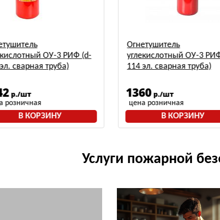
етушитель
Огнетушитель
екислотный ОУ-3 РИФ (d-
углекислотный ОУ-3 РИФ
эл. сварная труба)
114 эл. сварная труба)
42
1360
р./шт
р./шт
а розничная
цена розничная
В КОРЗИНУ
В КОРЗИНУ
Услуги пожарной без