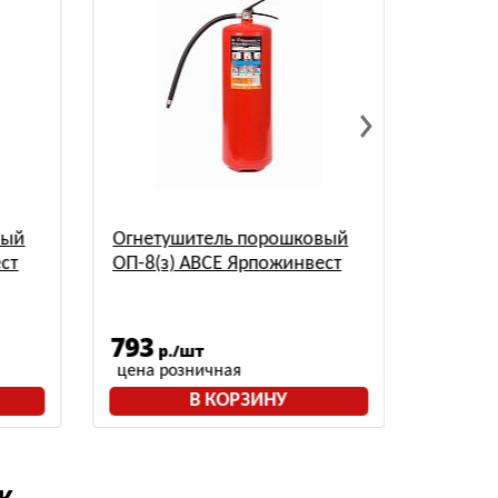
вый
Огнетушитель порошковый
Замок 
ст
ОП-8(з) АВСЕ Ярпожинвест
пожар
793
102
р./шт
р
цена розничная
цена р
В КОРЗИНУ