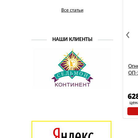
распродажа
Все статьи
НАШИ КЛИЕНТЫ
шковый
Огнетушитель порошковый
Огн
ОП-4(з) АВСЕ РИФ
ОП-
561
62
р./шт
цена розничная
цен
В КОРЗИНУ