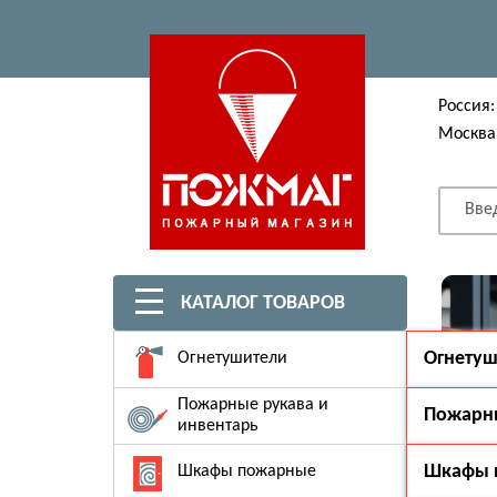
Россия:
Москва
Вве
КАТАЛОГ ТОВАРОВ
Огнетуш
Огнетушители
Порошко
Пожарные рукава и
Пожарны
Углекисл
инвентарь
Воздушн
Классик
Шкафы 
Шкафы пожарные
огнетуши
Рукава п