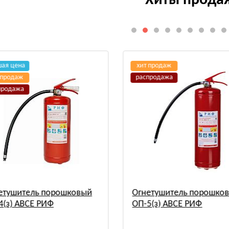
Хиты прода
шая цена
хит продаж
 продаж
распродажа
продажа
етушитель порошковый
Огнетушитель порошко
4(з) АВСЕ РИФ
ОП-5(з) АВСЕ РИФ