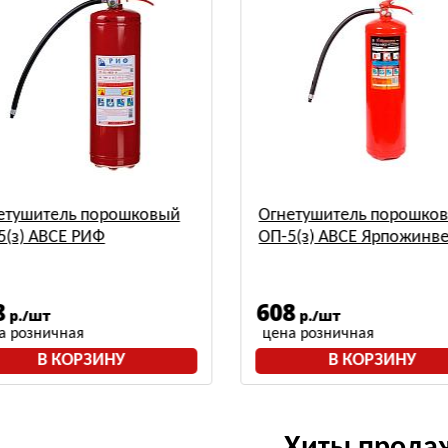
етушитель порошковый
Огнетушитель порошко
5(з) АВСЕ РИФ
ОП-5(з) АВСЕ Ярпожинве
8
608
р./шт
р./шт
а розничная
цена розничная
В КОРЗИНУ
В КОРЗИНУ