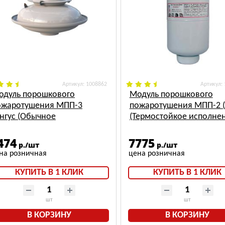
: 1008862
:
одуль порошкового
Модуль порошкового
ожаротушения МПП-3
пожаротушения МПП-2 (
унгус (Обычное
(Термостойкое исполне
сполнение)
474
7775
р./шт
р./шт
КУПИТЬ В 1 КЛИК
КУПИТЬ В 1 КЛИК
шт
шт
В КОРЗИНУ
В КОРЗИНУ