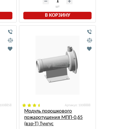
шт
В КОРЗИНУ
 1008858
: 1008888
Модуль порошкового
пожаротушения МПП-0,65
(взр-Т) Тунгус