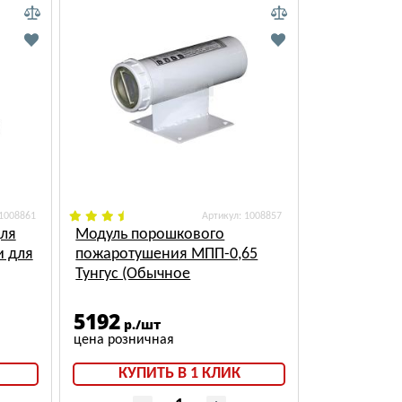
 1008861
: 1008857
ля
Модуль порошкового
и для
пожаротушения МПП-0,65
Тунгус (Обычное
исполнение)
5192
р./шт
КУПИТЬ В 1 КЛИК