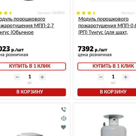
: 1008860
:
одуль порошкового
Модуль порошкового
ожаротушения МПП-2,7
пожаротушения МПП-0,
унгус (Обычное
(РП) Тунгус (для шахт,
сполнение)
рудников опасных по пы
газу)
023
7392
р./шт
р./шт
КУПИТЬ В 1 КЛИК
КУПИТЬ В 1 КЛИК
шт
шт
В КОРЗИНУ
В КОРЗИНУ