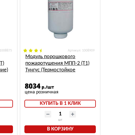
 1008875
: 1008909
Модуль порошкового
Т)
пожаротушения МПП-2 (Т1)
ние)
Тунгус (Термостойкое
исполнение +125°С)
8034
р./шт
КУПИТЬ В 1 КЛИК
шт
В КОРЗИНУ