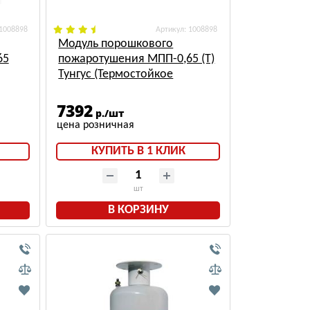
 1008898
: 1008898
Модуль порошкового
65
пожаротушения МПП-0,65 (Т)
Тунгус (Термостойкое
ли и
исполнение)
7392
р./шт
КУПИТЬ В 1 КЛИК
шт
В КОРЗИНУ