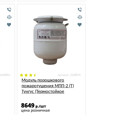
 1008865
: 1008876
Модуль порошкового
пожаротушения МПП-2 (Т)
Тунгус (Термостойкое
исполнение)
8649
р./шт