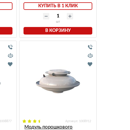
КУПИТЬ В 1 КЛИК
шт
В КОРЗИНУ
 1008877
: 1008912
Модуль порошкового