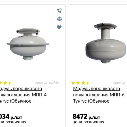
: 1008863
:
одуль порошкового
Модуль порошкового
ожаротушения МПП-4
пожаротушения МПП-6
унгус (Обычное
Тунгус (Обычное
сполнение)
исполнение)
034
8472
р./шт
р./шт