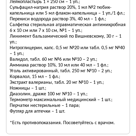
Лейкопластырь 1 × 250 см – 1 уп.;
Сульфацил-натрия раствор 20%, 1 мл №2 тюбик-
капельница или 5 мл флакон-капельница – 1 уп./1 фл.;
Перекиси водорода раствор 3%, 40 мл – 1 фл.;
Салфетка стерильная атравматическая антимикробная
6 x 10 см или 7 x 10 см, №1 – 1 уп.;
Линимент бальзамический по Вишневскому, 30 г – 1
уп.;
Нитроглицерин, капс. 0,5 мг №20 или табл. 0,5 мг №40
– 1 уп.;
Валидол, табл. 60 мг №6 или №10 – 2 уп.;
Аммиака раствор 10%, 10 мл или 40 мл – 1 фл.;
Уголь активированный, табл. 250 мг №10 – 2 уп.;
Корвалол, 15 мл – 1 фл.;
Экстракт валерианы, табл. 20 мг №10 – 1 уп.;
Ножницы – 1 шт.;
Диазолин, драже 100 мг №10 – 1 уп.;
Термометр максимальный медицинский – 1 шт.;
Перчатки нестерильные – 1 пара;
Футляр для аптечки – 1 шт.
*Есть противопоказания. Посоветуйтесь с врачом.