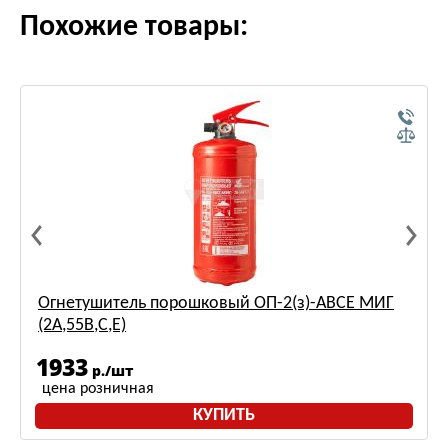
Похожие товары:
Огнетушитель порошковый ОП-2(з)-АВСЕ МИГ
(2А,55В,С,Е)
1933
р./шт
цена розничная
КУПИТЬ