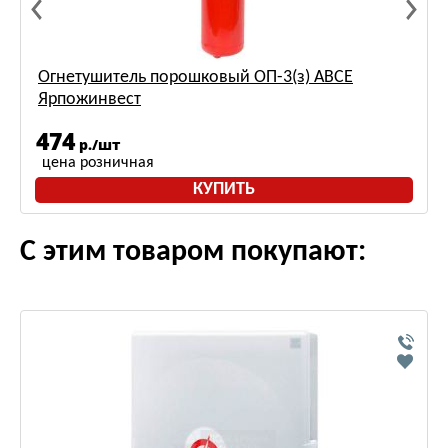
Огнетушитель порошковый ОП-3(з) АВСЕ
Ярпожинвест
474
р./шт
цена розничная
КУПИТЬ
С этим товаром покупают: