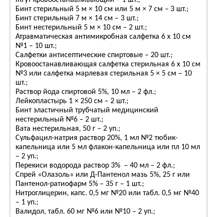
Жгут кровоостанавливающий – 1 шт.;
Бинт стерильный 5 м × 10 см или 5 м × 7 см – 3 шт.;
Бинт стерильный 7 м × 14 см – 3 шт.;
Бинт нестерильный 5 м × 10 см – 2 шт.;
Атравматическая антимикробная салфетка 6 x 10 см
№1 – 10 шт.;
Салфетки антисептические спиртовые – 20 шт.;
Кровоостанавливающая салфетка стерильная 6 x 10 см
№3 или салфетка марлевая стерильная 5 × 5 см – 10
шт.;
Раствор йода спиртовой 5%, 10 мл – 2 фл.;
Лейкопластырь 1 × 250 см – 2 шт.;
Бинт эластичный трубчатый медицинский
нестерильный №6 – 2 шт.;
Вата нестерильная, 50 г – 2 уп.;
Сульфацил-натрия раствор 20%, 1 мл №2 тюбик-
капельница или 5 мл флакон-капельница или пл 10 мл
– 2 уп.;
Перекиси водорода раствор 3% – 40 мл – 2 фл.;
Спрей «Олазоль» или Д-Пантенол мазь 5%, 25 г или
Пантенол-ратиофарм 5% – 35 г – 1 шт.;
Нитроглицерин, капс. 0,5 мг №20 или табл. 0,5 мг №40
– 1 уп.;
Валидол, табл. 60 мг №6 или №10 – 2 уп.;