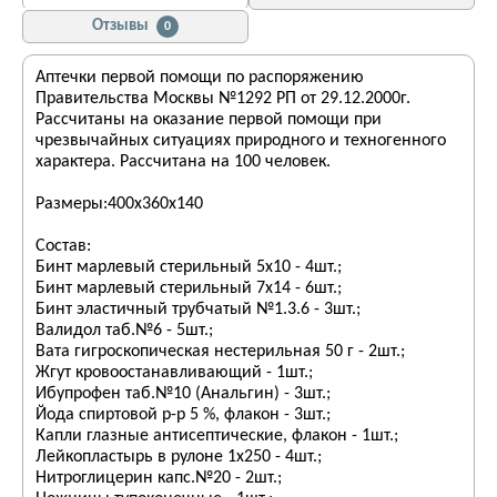
Отзывы
0
Аптечки первой помощи по распоряжению
Правительства Москвы №1292 РП от 29.12.2000г.
Рассчитаны на оказание первой помощи при
чрезвычайных ситуациях природного и техногенного
характера. Рассчитана на 100 человек.
Размеры:400х360х140
Состав:
Бинт марлевый стерильный 5х10 - 4шт.;
Бинт марлевый стерильный 7х14 - 6шт.;
Бинт эластичный трубчатый №1.3.6 - 3шт.;
Валидол таб.№6 - 5шт.;
Вата гигроскопическая нестерильная 50 г - 2шт.;
Жгут кровоостанавливающий - 1шт.;
Ибупрофен таб.№10 (Анальгин) - 3шт.;
Йода спиртовой р-р 5 %, флакон - 3шт.;
Капли глазные антисептические, флакон - 1шт.;
Лейкопластырь в рулоне 1х250 - 4шт.;
Нитроглицерин капс.№20 - 2шт.;