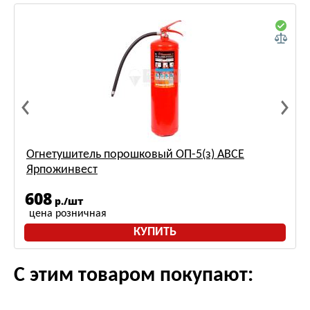
Огнетушитель порошковый ОП-5(з) АВСЕ
Ярпожинвест
608
р./шт
цена розничная
КУПИТЬ
С этим товаром покупают: