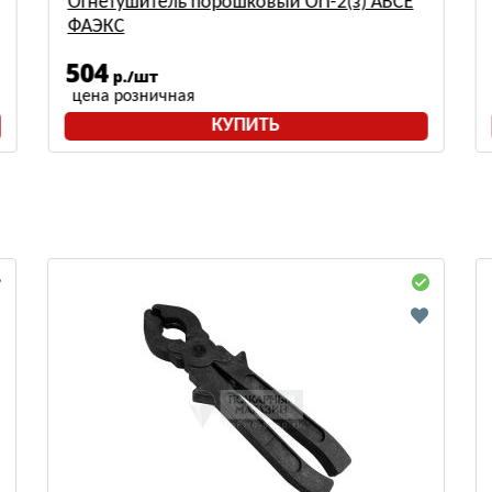
Огнетушитель порошковый ОП-2(з) АВСЕ
ФАЭКС
504
р./шт
цена розничная
КУПИТЬ