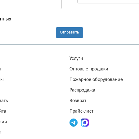
анных
Отправить
а
Услуги
ы
Оптовые продажи
ты
Пожарное оборудование
Распродажа
зать
Возврат
йта
Прайс-лист
нии
и