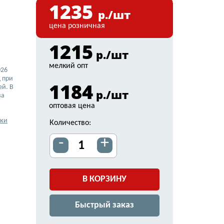
1235
р./шт
цена розничная
1215
р./шт
мелкий опт
026
 при
1184
ей. В
р./шт
ва
оптовая цена
вки
Количество:
-
+
В КОРЗИНУ
Быстрый заказ