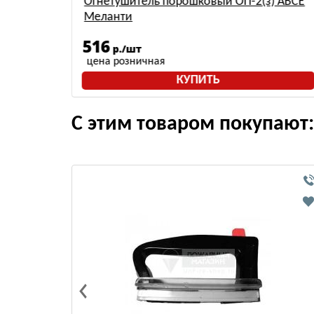
)-ABCE
Огнетушитель порошковый ОП-2(з) АВСЕ
Меланти
516
р./шт
цена розничная
КУПИТЬ
С этим товаром покупают: