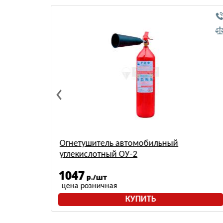
бильный
Огнетушитель порошковый
автомобильный ОП-2
413
р./шт
цена розничная
ТЬ
КУПИТЬ