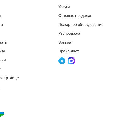
а
Услуги
ы
Оптовые продажи
ты
Пожарное оборудование
Распродажа
зать
Возврат
йта
Прайс-лист
нии
и
о юр. лице
и