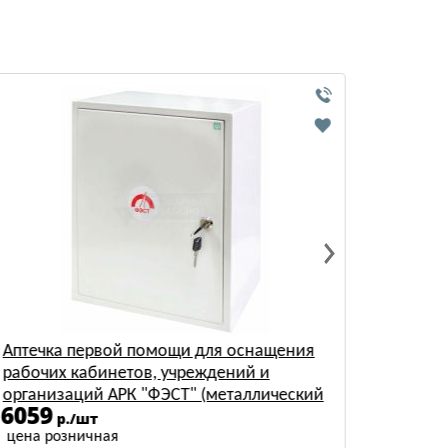
снащения
Аптечка первой помощи для оснащен
й и
рабочих кабинетов, учреждений и
ллический
организаций АРК "ФЭСТ" (футляр, №5.1
3973
р./шт
цена розничная