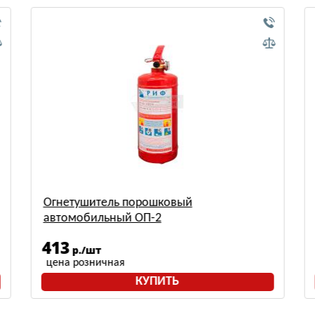
Огнетушитель порошковый ОП-2(з)-А
МИГ (2А,55В,С,Е) нержавеющая сталь
4332
р./шт
цена розничная
КУПИТЬ