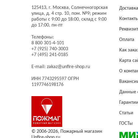
125413,
г. Москва,
Солнечногорская
Доставк
улица, д. 4 стр. 10, пом. №9;
режим
Контакт
работы с 9:00 до 18:00, склад с 9:00
до 17:00, пн-пт
Реквизи
Телефоны:
Оплата
8 800 301-4-101
+7 (925) 740-3003
Как зака
+7 (495) 241-0185
Карта са
E-mail:
zakaz@unfire-shop.ru
О компа
ИНН 7743295597 ОГРН
Ваканси
1197746198176
Данные 
Гаранти
Статьи
ГОСТы
© 2006-2026,
Пожарный магазин
Unfire-shop.ru