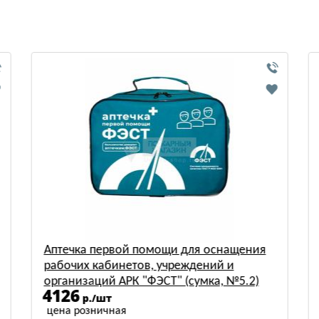
и для оснащения
Аптечка первой помощи для о
реждений и
рабочих кабинетов, учреждени
 (сумка, №5.2)
организаций АРК "ФЭСТ" (мета
6059
шкаф, №5.3)
р./шт
цена розничная