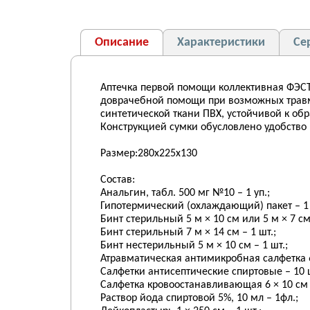
Описание
Характеристики
Се
Аптечка первой помощи коллективная ФЭСТ
доврачебной помощи при возможных травма
синтетической ткани ПВХ, устойчивой к обр
Конструкцией сумки обусловлено удобство
Размер:280х225х130
Состав:
Анальгин, табл. 500 мг №10 – 1 уп.;
Гипотермический (охлаждающий) пакет – 1 
Бинт стерильный 5 м × 10 см или 5 м × 7 см 
Бинт стерильный 7 м × 14 см – 1 шт.;
Бинт нестерильный 5 м × 10 см – 1 шт.;
Атравматическая антимикробная салфетка 6
Салфетки антисептические спиртовые – 10 ш
Салфетка кровоостанавливающая 6 × 10 см 
Раствор йода спиртовой 5%, 10 мл – 1фл.;