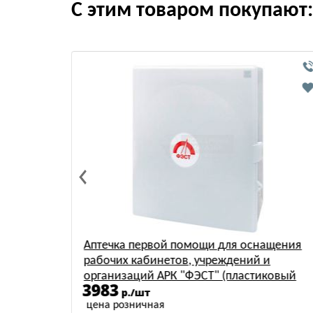
С этим товаром покупают:
 помощи для оснащения
Аптечка первой помощ
тов, учреждений и
рабочих кабинетов, уч
К "ФЭСТ" (пластиковый
организаций АРК "ФЭСТ"
4126
р./шт
цена розничная