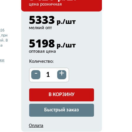
цена розничная
5333
р./шт
мелкий опт
026
 при
5198
ей. В
р./шт
ва
оптовая цена
вки
Количество:
-
+
В КОРЗИНУ
Быстрый заказ
Оплата