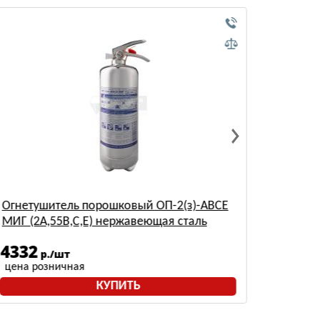
ВСЕ
Огнетушитель порошковый ОП-5(з) АВСЕ
Ярпожинвест
608
р./шт
цена розничная
КУПИТЬ