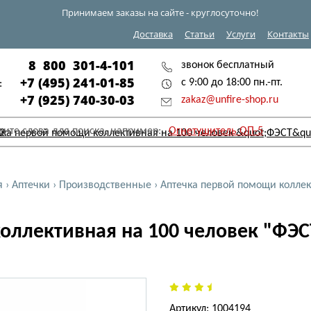
Принимаем заказы на сайте - круглосуточно!
Доставка
Статьи
Услуги
Контакты
8 800 301-4-101
звонок бесплатный
+7 (495) 241-01-85
с 9:00 до 18:00 пн.-пт.
:
+7 (925) 740-30-03
zakaz@unfire-shop.ru
дите слова для поиска, например:
Огнетушитель ОП-5
я
›
Аптечки
›
Производственные
›
Аптечка первой помощи коллек
ллективная на 100 человек "ФЭСТ
Артикул: 1004194