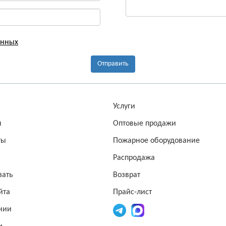
анных
Отправить
а
Услуги
ы
Оптовые продажи
ты
Пожарное оборудование
Распродажа
зать
Возврат
йта
Прайс-лист
нии