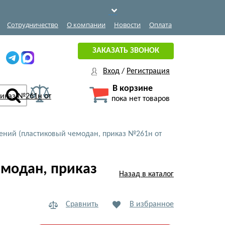
Сотрудничество
О компании
Новости
Оплата
ЗАКАЗАТЬ ЗВОНОК
Вход
/
Регистрация
В корзине
пока нет товаров
ений (пластиковый чемодан, приказ №261н от
емодан, приказ
Назад в каталог
Сравнить
В избранное