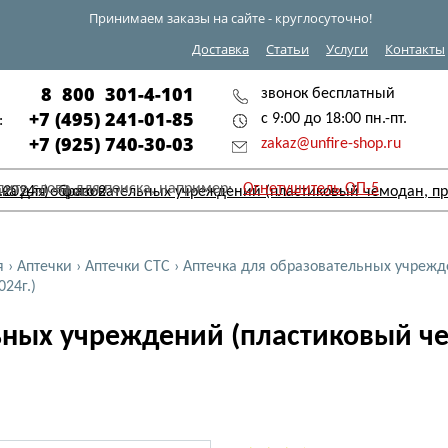
Принимаем заказы на сайте - круглосуточно!
Доставка
Статьи
Услуги
Контакты
8 800 301-4-101
звонок бесплатный
+7 (495) 241-01-85
с 9:00 до 18:00 пн.-пт.
:
+7 (925) 740-30-03
zakaz@unfire-shop.ru
дите слова для поиска, например:
Огнетушитель ОП-5
я
›
Аптечки
›
Аптечки СТС
›
Аптечка для образовательных учрежд
024г.)
ьных учреждений (пластиковый ч