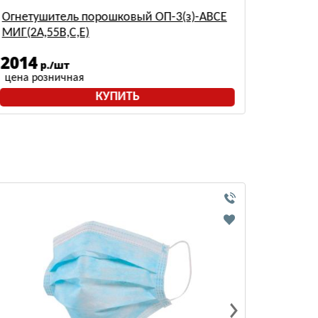
Огнетушитель порошковый ОП-3(з)-ABCE
Огнету
МИГ(2A,55B,С,Е)
Ярпожин
2014
1332
р./шт
цена розничная
цена р
КУПИТЬ