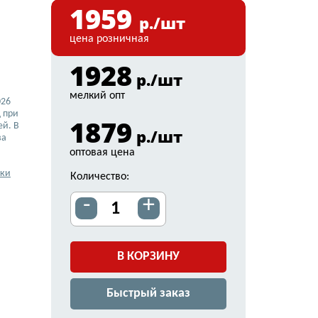
1959
р./шт
цена розничная
1928
р./шт
мелкий опт
026
 при
1879
ей. В
р./шт
ва
оптовая цена
вки
Количество:
-
+
В КОРЗИНУ
Быстрый заказ