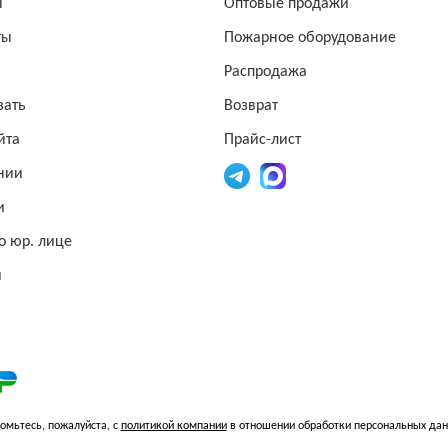
ы
Оптовые продажи
ты
Пожарное оборудование
Распродажа
зать
Возврат
йта
Прайс-лист
нии
и
о юр. лице
и
омьтесь, пожалуйста, с
политикой компании
в отношении обработки персональных да