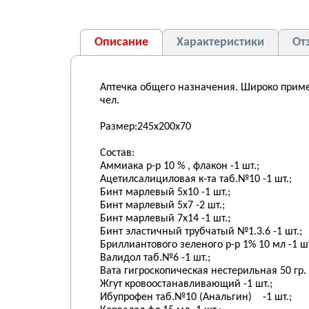
Описание
Характеристики
От
Аптечка общего назначения. Широко приме
чел.
Размер:245х200х70
Состав:
Аммиака р-р 10 % , флакон -1 шт.;
Ацетилсалициловая к-та таб.№10 -1 
Бинт марлевый 5х10 -1 шт.
Бинт марлевый 5х7 -2 
Бинт марлевый 7х14 -1 ш
Бинт эластичный трубчатый №1.3.6 -1 шт.
Бриллиантового зеленого р-р 1% 10 мл 
Валидол таб.№6 -1 шт.;
Вата гигроскопическая нестерильная 50 гр.
Жгут кровоостанавливающий -1 
Ибупрофен таб.№10 (Анальгин) 