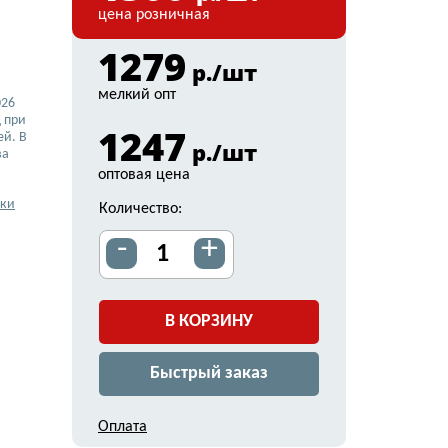
цена розничная
1279
р./шт
мелкий опт
026
 при
1247
ей. В
р./шт
ва
оптовая цена
вки
Количество:
-
+
В КОРЗИНУ
Быстрый заказ
Оплата