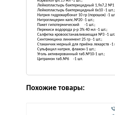
Корвалол фл.15 мл -1 шт
Лейкопластырь бактерицидный 1,9х7,2 №1 -
Лейкопластырь бактерицидный 6х10 
Натрия гидрокарбонат 10 гр (порошок)
Нитроглицерин капс.№20 -1
Пакет гипотермический -
Перекиси водорода р-р 3% 40 мл -
Салфетка кровоостанавливающая №3 -1
Синтомицина линимент 25 гр -
Стаканчик мерный для приёма лекарств 
Сульфацил натрия, флакон-1 
Уголь активированный таб.№10-1
Цитрамон таб.№6 -1 шт
Похожие товары: