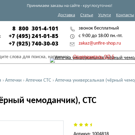
Принимаем заказы на сайте - круглосуточно!
Доставка
Статьи
Услуги
Контакты
8 800 301-4-101
звонок бесплатный
+7 (495) 241-01-85
с 9:00 до 18:00 пн.-пт.
:
+7 (925) 740-30-03
zakaz@unfire-shop.ru
дите слова для поиска, например:
Огнетушитель ОП-5
я
›
Аптечки
›
Аптечки СТС
›
Аптечка универсальная (чёрный чемо
чёрный чемоданчик), СТС
Артикул: 1004818