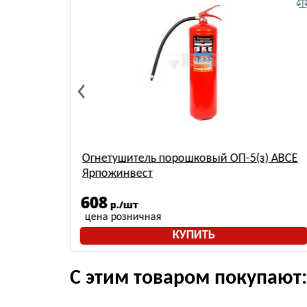
Огнетушитель порошковый ОП-5(з) АВСЕ
руба)
Ярпожинвест
608
р./шт
цена розничная
КУПИТЬ
С этим товаром покупают: