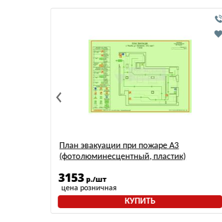
) ВЗБ
План эвакуации при пожаре А3
(фотолюминесцентный, пластик)
3153
р./шт
цена розничная
КУПИТЬ