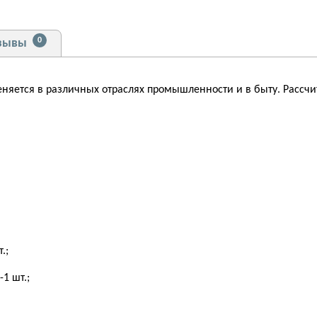
0
зывы
няется в различных отраслях промышленности и в быту. Рассчи
шт.;
;
шт.;
т.;
;
-1 шт.;
 -1 шт.;
шт.;
-1 шт.;