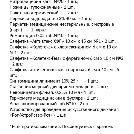
Нитроглицерин капс. №20 - 1 шт.;
Ножницы тупоконечные - 1 шт.;
Пакет гипотермический - 2 шт.;
Перекиси водорода р-р 3% 40 мл - 1 шт.;
Перчатки медицинские нестерильные, смотровые
(пара) - 1 пара.;
Ремантадин 0,05 таб.№10 - 1 шт.;
Салфетка «Активтекс ХФЛ» 10 см х 15 см №1 - 2 шт.;
Салфетка «Колетекс» с хлоргексидином 6 см х 10 см
№1 - 2 шт.;
Салфетка «Колетекс-Гем» с фурагином 6 см х 10 см №3
- 2 шт.;
Салфетка антисептическая спиртовая 6 см х 10 см - 5
шт.;
Синтомицина линимент 10% 25 г - 1 шт.;
Стаканчик мерный для приёма лекарств - 2 шт.;
Левомицетин фл-кап. 0,25% 10 мл - 1 шт.;
Термометр медицинский в футляре - 1 шт.;
Уголь активированный таб.№10 - 2 шт.;
Устройство для проведения искусственного дыхания
«Рот-Устройство-Рот» - 1 шт.
*Есть противопоказания. Посоветуйтесь с врачом.