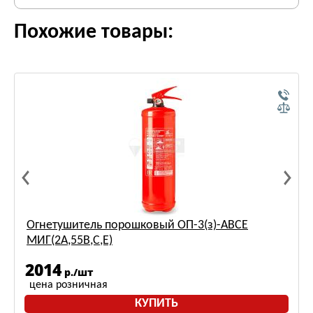
Похожие товары:
Огнетушитель порошковый ОП-3(з)-ABCE
МИГ(2A,55B,С,Е)
2014
р./шт
цена розничная
КУПИТЬ