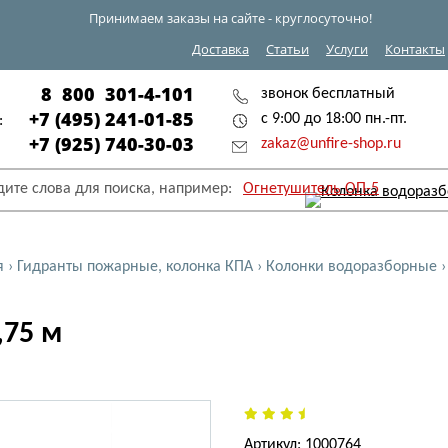
Принимаем заказы на сайте - круглосуточно!
Доставка
Статьи
Услуги
Контакты
8 800 301-4-101
звонок бесплатный
+7 (495) 241-01-85
с 9:00 до 18:00 пн.-пт.
:
+7 (925) 740-30-03
zakaz@unfire-shop.ru
дите слова для поиска, например:
Огнетушитель ОП-5
я
›
Гидранты пожарные, колонка КПА
›
Колонки водоразборные
,75 м
Артикул: 1000764