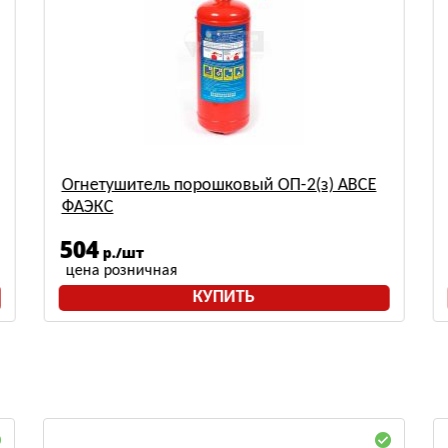
Огнетушитель порошковый ОП-2(з) АВСЕ
ФАЭКС
504
р./шт
цена розничная
КУПИТЬ