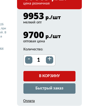
цена розничная
9953
р./шт
мелкий опт
026
 при
9700
ей. В
р./шт
ва
оптовая цена
вки
Количество:
-
+
В КОРЗИНУ
Быстрый заказ
Оплата