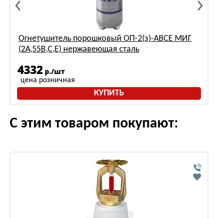
Огнетушитель порошковый ОП-2(з)-АВСЕ МИГ
(2А,55В,С,Е) нержавеющая сталь
4332
р./шт
цена розничная
КУПИТЬ
С этим товаром покупают: