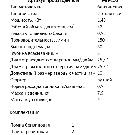
Артикул производителя
МП-150
Тип мотопомпы
бен­зи­но­вая
Тип двигателя
2-х такт­ный
Мощность, кВт
1.45
Рабочий объем двигателя, см³
43
Емкость топливного бака, л
0.95
Производительность, л/мин
150
Высота подъема, м
30
Глубина всасывания, м
8
Диаметр входного отверстия, мм/дюйм
25 / 1
Диаметр выходного отверстия, мм/дюйм
25 / 1
Допустимый размер твердых частиц, мм
10
Стартер
руч­ной
Норма расхода топлива, л/маш.-час
0.9
Масса изделия, кг
7.5
Масса в упаковке, кг
9
Комплектация:
Помпа бензиновая
1
Шайба резиновая
2