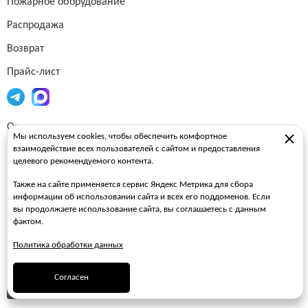
Пожарное оборудование
Распродажа
Возврат
Прайс-лист
Огнетушители
Мы используем cookies, чтобы обеспечить комфортное
взаимодействие всех пользователей с сайтом и предоставления
Пожарные рукава
целевого рекомендуемого контента.
Пожарные стволы
Также на сайте применяется сервис Яндекс Метрика для сбора
Пожарные шкафы
информации об использовании сайта и всех его поддоменов. Если
вы продолжаете использование сайта, вы соглашаетесь с данным
FAQ
фактом.
Политика обработки данных
ЗАКАЗАТЬ ЗВОНОК
Согласен
ПОДПИСАТЬСЯ НА РАССЫЛКУ