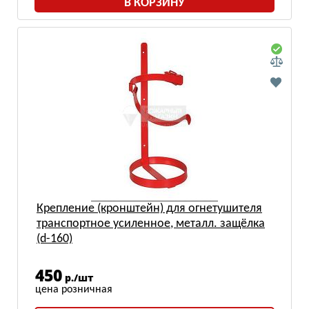
В КОРЗИНУ
Крепление (кронштейн) для огнетушителя
транспортное усиленное, металл. защёлка
(d-160)
450
р./шт