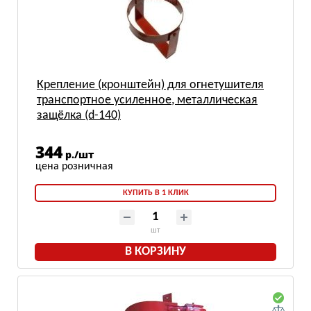
Крепление (кронштейн) для огнетушителя
транспортное усиленное, металлическая
защёлка (d-140)
344
р./шт
КУПИТЬ В 1 КЛИК
шт
В КОРЗИНУ