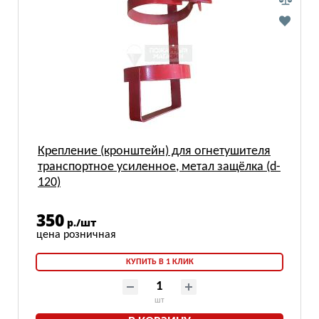
Крепление (кронштейн) для огнетушителя
транспортное усиленное, метал защёлка (d-
120)
350
р./шт
КУПИТЬ В 1 КЛИК
шт