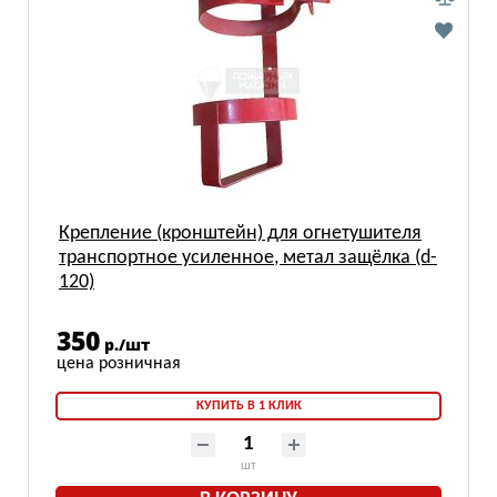
Крепление (кронштейн) для огнетушителя
транспортное усиленное, метал защёлка (d-
120)
350
р./шт
КУПИТЬ В 1 КЛИК
шт