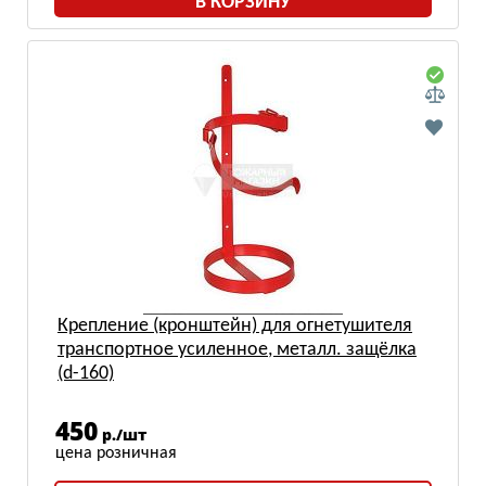
В КОРЗИНУ
Крепление (кронштейн) для огнетушителя
транспортное усиленное, металл. защёлка
(d-160)
450
р./шт