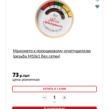
Манометр к порошковому огнетушителю
(резьба М10х1 без сетки)
73
р./шт
КУПИТЬ В 1 КЛИК
шт