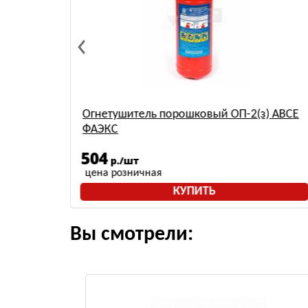
) АВСЕ
Огнетушитель порошковый ОП-2(з) АВСЕ
ФАЭКС
504
р./шт
цена розничная
КУПИТЬ
Вы смотрели: