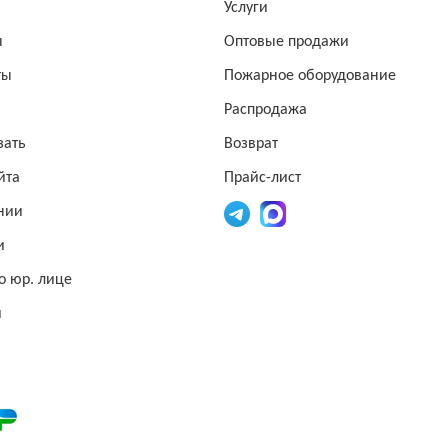
а
Услуги
ы
Оптовые продажи
ты
Пожарное оборудование
Распродажа
зать
Возврат
йта
Прайс-лист
нии
и
о юр. лице
и