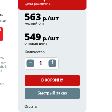
цена розничная
563
ль
р./шт
сса:
мелкий опт
549
р./шт
оптовая цена
Количество:
026
-
+
 при
ей. В
ва
В КОРЗИНУ
вки
Быстрый заказ
Оплата