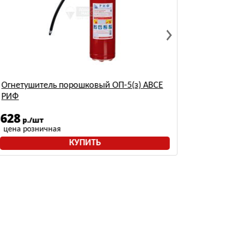
Огнетушитель порошковый ОП-5(з) АВСЕ
Огнету
РИФ
Огнеб
628
497
р./шт
р
цена розничная
цена р
КУПИТЬ