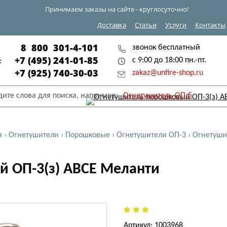
Принимаем заказы на сайте - круглосуточно!
Доставка
Статьи
Услуги
Контакты
8 800 301-4-101
звонок бесплатный
+7 (495) 241-01-85
с 9:00 до 18:00 пн.-пт.
:
+7 (925) 740-30-03
zakaz@unfire-shop.ru
дите слова для поиска, например:
Огнетушитель ОП-5
я
›
Огнетушители
›
Порошковые
›
Огнетушители ОП-3
›
Огнетуши
 ОП-3(з) АВСЕ Меланти
Артикул: 1003968