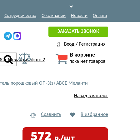
Сотрудничество
О компании
Новости
Оплата
ЗАКАЗАТЬ ЗВОНОК
Вход
/
Регистрация
В корзине
пока нет товаров
тель порошковый ОП-3(з) АВСЕ Меланти
Назад в каталог
Сравнить
В избранное
572
р./шт