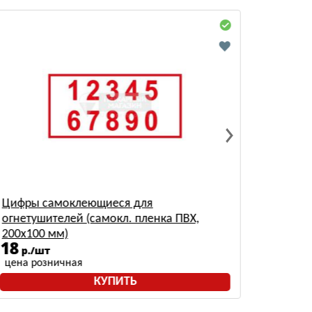
Цифры самоклеющиеся для
Чехол 
огнетушителей (самокл. пленка ПВХ,
Ярпож
200х100 мм)
18
177
р./шт
р
цена розничная
цена р
КУПИТЬ