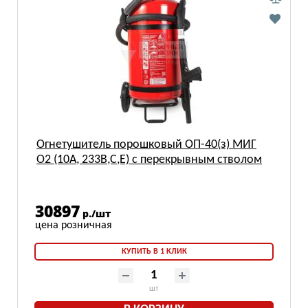
Огнетушитель порошковый ОП-40(з) МИГ
О2 (10А, 233В,С,Е) с перекрывным стволом
30897
р./шт
КУПИТЬ В 1 КЛИК
шт