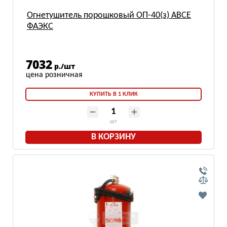
Огнетушитель порошковый ОП-40(з) АВСЕ
ФАЭКС
7032
р./шт
КУПИТЬ В 1 КЛИК
шт
В КОРЗИНУ