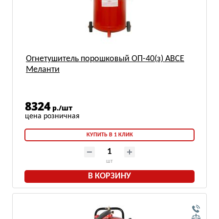
Огнетушитель порошковый ОП-40(з) АВСЕ
Меланти
8324
р./шт
КУПИТЬ В 1 КЛИК
шт
В КОРЗИНУ