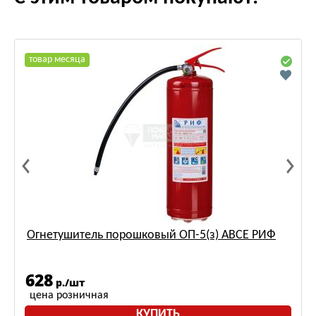
товар месяца
Огнетушитель порошковый ОП-5(з) АВСЕ РИФ
628
р./шт
цена розничная
КУПИТЬ