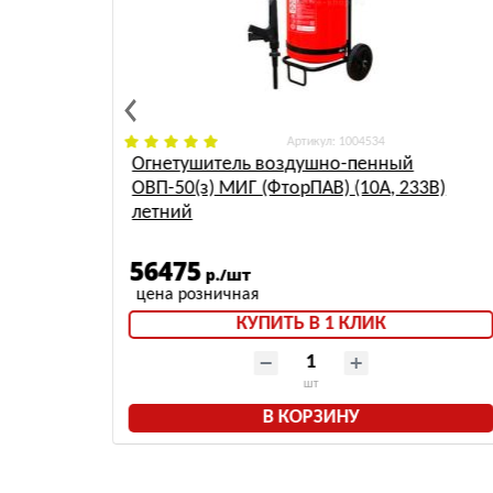
: 1004534
Огнетушитель воздушно-пенный
ОВП-50(з) МИГ (ФторПАВ) (10А, 233В)
летний
56475
р./шт
КУПИТЬ В 1 КЛИК
шт
В КОРЗИНУ