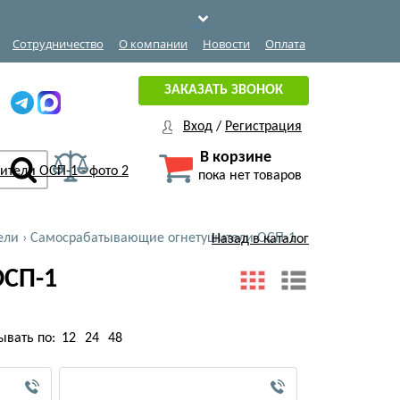
Сотрудничество
О компании
Новости
Оплата
ЗАКАЗАТЬ ЗВОНОК
Вход
/
Регистрация
В корзине
пока нет товаров
ели
›
Самосрабатывающие огнетушители ОСП-1
Назад в каталог
ОСП-1
ывать по:
12
24
48