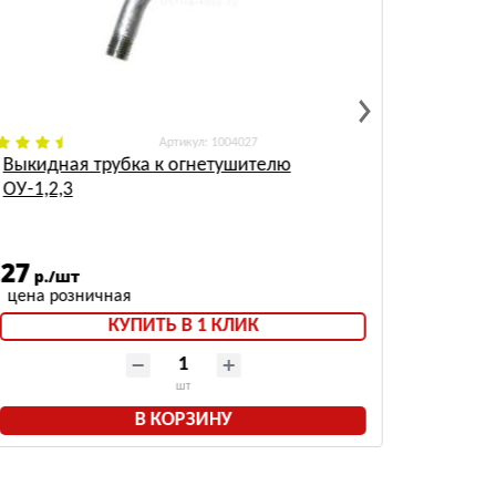
: 1004027
Выкидная трубка к огнетушителю
Огнету
ОУ-1,2,3
МИГ (1
27
4086
р./шт
КУПИТЬ В 1 КЛИК
шт
В КОРЗИНУ