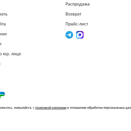
Распродажа
зать
Возврат
йта
Прайс-лист
нии
и
о юр. лице
и
омьтесь, пожалуйста, с
политикой компании
в отношении обработки персональных да