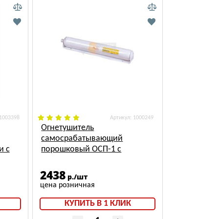
 1003398
: 1000249
Огнетушитель
самосрабатывающий
и с
порошковый ОСП-1 с
держателем "защелка"
2438
р./шт
КУПИТЬ В 1 КЛИК