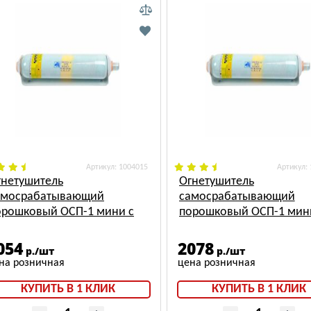
: 1004015
:
гнетушитель
Огнетушитель
амосрабатывающий
самосрабатывающий
орошковый ОСП-1 мини с
порошковый ОСП-1 мин
ержателем для РЖД
держателем "защелка"
054
2078
р./шт
р./шт
КУПИТЬ В 1 КЛИК
КУПИТЬ В 1 КЛИК