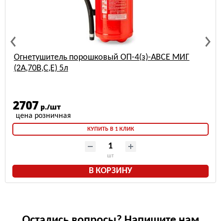
Огнетушитель порошковый ОП-4(з)-АВСЕ МИГ
(2А,70В,С,Е) 5л
2707
р./шт
КУПИТЬ В 1 КЛИК
шт
В КОРЗИНУ
Остались вопросы? Напишите нам