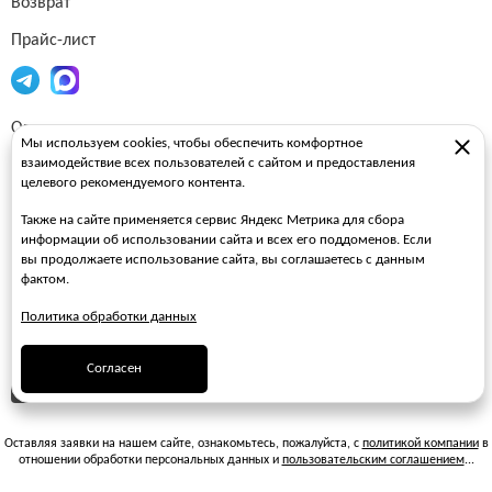
Возврат
Прайс-лист
Огнетушители
Мы используем cookies, чтобы обеспечить комфортное
взаимодействие всех пользователей с сайтом и предоставления
Пожарные рукава
целевого рекомендуемого контента.
Пожарные стволы
Также на сайте применяется сервис Яндекс Метрика для сбора
Пожарные шкафы
информации об использовании сайта и всех его поддоменов. Если
вы продолжаете использование сайта, вы соглашаетесь с данным
FAQ
фактом.
Политика обработки данных
ЗАКАЗАТЬ ЗВОНОК
Согласен
ПОДПИСАТЬСЯ НА РАССЫЛКУ
Оставляя заявки на нашем сайте, ознакомьтесь, пожалуйста, с
политикой компании
в
отношении обработки персональных данных и
пользовательским соглашением
...