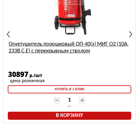
Огнетушитель порошковый ОП-40(з) МИГ О2 (10А,
233В,С,Е) с перекрывным стволом
30897
р./шт
КУПИТЬ В 1 КЛИК
шт
В КОРЗИНУ