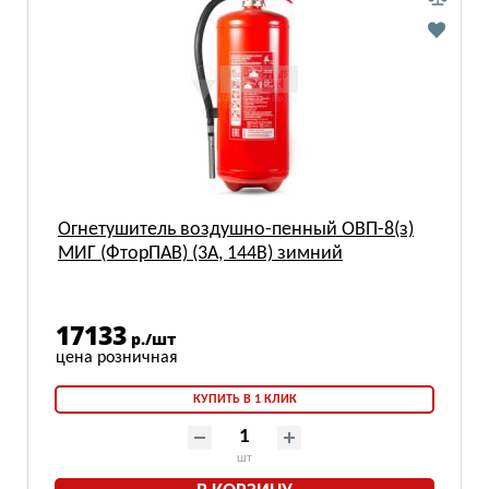
Огнетушитель воздушно-пенный ОВП-8(з)
МИГ (ФторПАВ) (3А, 144В) зимний
17133
р./шт
КУПИТЬ В 1 КЛИК
шт