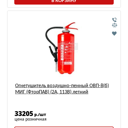
В КОРЗИНУ
Огнетушитель воздушно-пенный ОВП-8(б)
МИГ (ФторПАВ) (2А, 113В) летний
33205
р./шт