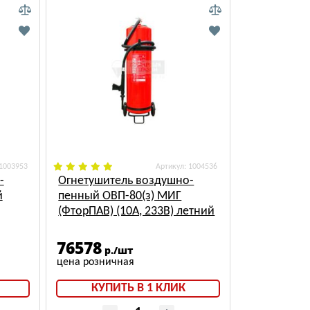
 1003953
: 1004536
-
Огнетушитель воздушно-
й
пенный ОВП-80(з) МИГ
(ФторПАВ) (10А, 233В) летний
76578
р./шт
КУПИТЬ В 1 КЛИК