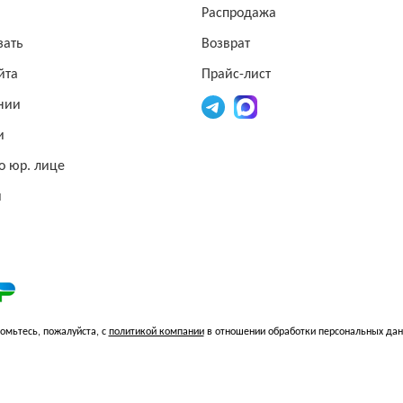
Распродажа
зать
Возврат
йта
Прайс-лист
нии
и
о юр. лице
и
омьтесь, пожалуйста, с
политикой компании
в отношении обработки персональных да