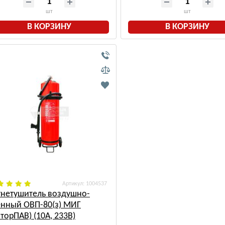
шт
шт
В КОРЗИНУ
В КОРЗИНУ
: 1004537
гнетушитель воздушно-
енный ОВП-80(з) МИГ
торПАВ) (10А, 233В)