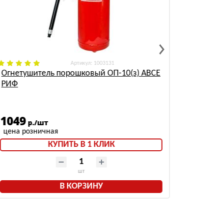
: 1003131
Огнетушитель порошковый ОП-10(з) АВСЕ
Порошо
РИФ
мешок 
1049
2490
р./шт
КУПИТЬ В 1 КЛИК
шт
В КОРЗИНУ