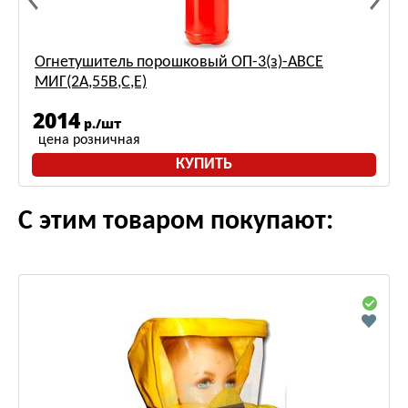
Огнетушитель порошковый ОП-3(з)-ABCE
МИГ(2A,55B,С,Е)
2014
р./шт
цена розничная
КУПИТЬ
С этим товаром покупают: