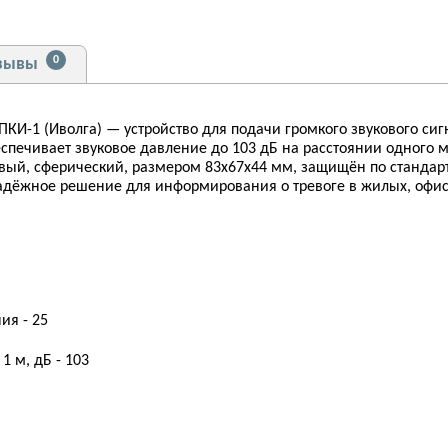
0
зывы
И-1 (Иволга) — устройство для подачи громкого звукового сиг
печивает звуковое давление до 103 дБ на расстоянии одного ме
овый, сферический, размером 83x67x44 мм, защищён по стандарту
 Надёжное решение для информирования о тревоге в жилых, оф
ия - 25
1 м, дБ - 103