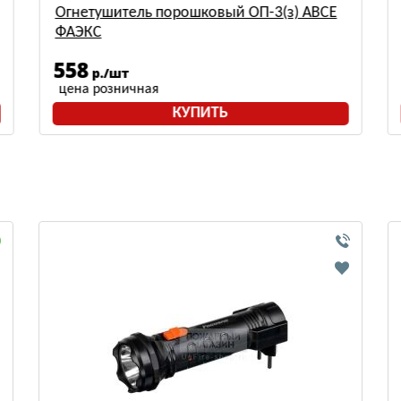
Огнетушитель порошковый ОП-3(з) АВСЕ
ФАЭКС
558
р./шт
цена розничная
КУПИТЬ