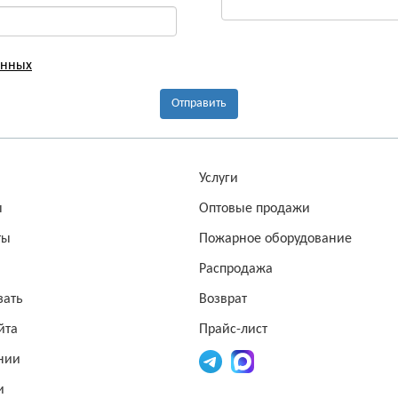
анных
Отправить
а
Услуги
ы
Оптовые продажи
ты
Пожарное оборудование
Распродажа
зать
Возврат
йта
Прайс-лист
нии
и