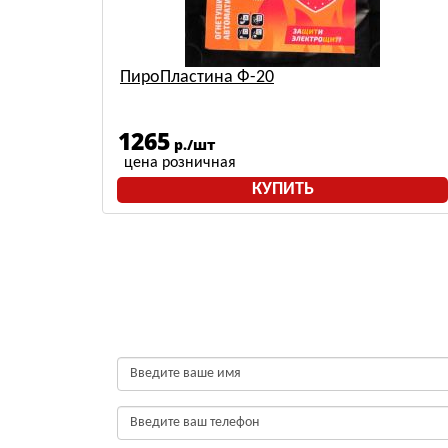
ный (с
ПироПластина Ф-20
1265
р./шт
цена розничная
КУПИТЬ