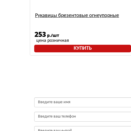
Рукавицы брезентовые огнеупорные
253
р./шт
цена розничная
КУПИТЬ