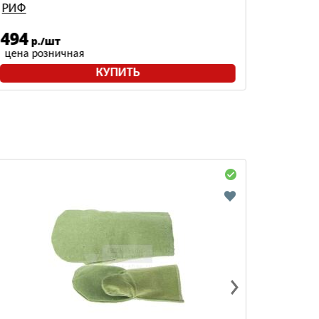
РИФ
Мелан
494
516
р./шт
р
цена розничная
цена р
КУПИТЬ