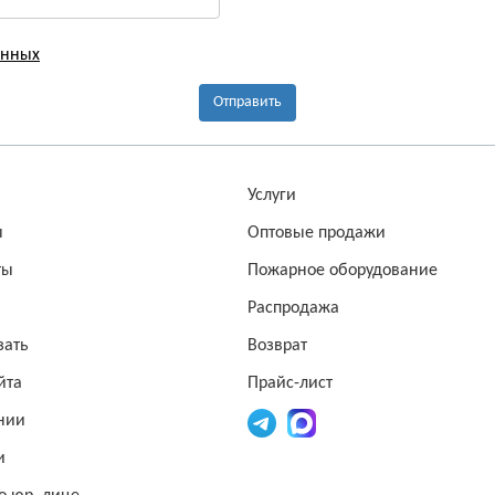
анных
Отправить
а
Услуги
ы
Оптовые продажи
ты
Пожарное оборудование
Распродажа
зать
Возврат
йта
Прайс-лист
нии
и