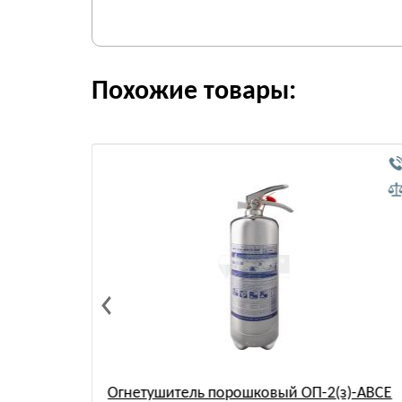
Похожие товары:
)-ABCE
Огнетушитель порошковый ОП-2(з)-АВСЕ