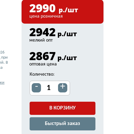
2990
р./шт
цена розничная
2942
р./шт
мелкий опт
2867
026
р./шт
 при
ей. В
оптовая цена
ва
Количество:
вки
-
+
В КОРЗИНУ
Быстрый заказ