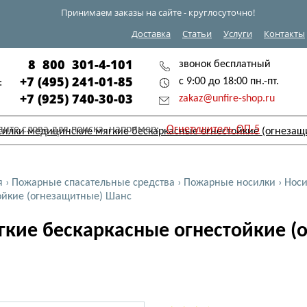
Принимаем заказы на сайте - круглосуточно!
Доставка
Статьи
Услуги
Контакты
8 800 301-4-101
звонок бесплатный
+7 (495) 241-01-85
с 9:00 до 18:00 пн.-пт.
:
+7 (925) 740-30-03
zakaz@unfire-shop.ru
дите слова для поиска, например:
Огнетушитель ОП-5
я
›
Пожарные спасательные средства
›
Пожарные носилки
›
Носи
ойкие (огнезащитные) Шанс
кие бескаркасные огнестойкие (