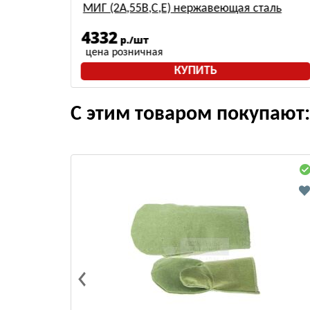
МИГ (2А,55В,С,Е) нержавеющая сталь
4332
р./шт
цена розничная
КУПИТЬ
С этим товаром покупают: