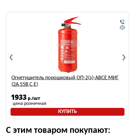
Огнетушитель порошковый ОП-2(з)-АВСЕ МИГ
(2А,55В,С,Е)
1933
р./шт
цена розничная
КУПИТЬ
С этим товаром покупают: