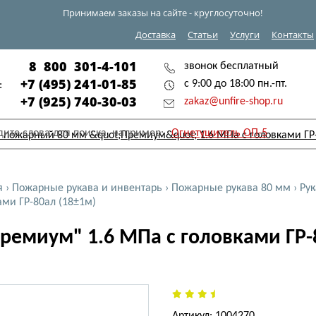
Принимаем заказы на сайте - круглосуточно!
Доставка
Статьи
Услуги
Контакты
8 800 301-4-101
звонок бесплатный
+7 (495) 241-01-85
с 9:00 до 18:00 пн.-пт.
:
+7 (925) 740-30-03
zakaz@unfire-shop.ru
дите слова для поиска, например:
Огнетушитель ОП-5
я
›
Пожарные рукава и инвентарь
›
Пожарные рукава 80 мм
›
Ру
ами ГР-80ал (18±1м)
ремиум" 1.6 МПа с головками ГР-