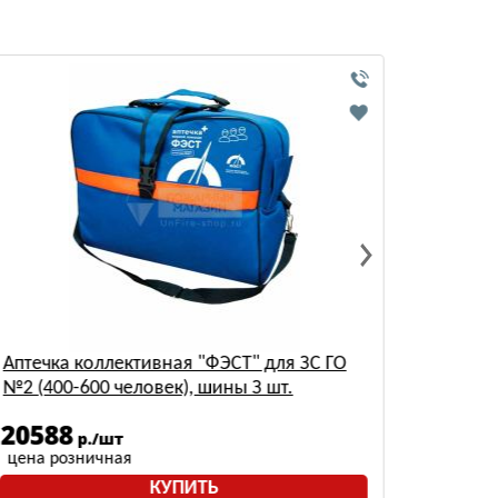
Аптечка коллективная "ФЭСТ" для ЗС ГО
Веревк
№2 (400-600 человек), шины З шт.
20588
1608
р./шт
цена розничная
цена р
КУПИТЬ