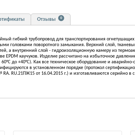
0
ртификаты
Отзывы
ойный гибкий трубопровод для транспортирования огнетушащих
 головками поворотного замыкания. Верхний слой, тканевый 
тей, а внутренний слой - гидроизоляционную камеру из термоа
ве EPDM каучуков. Изделие рассчитано на избыточное давление
- 60°С до +40°С). Как все техническое оборудование и аварийно
ртифицируются в установленном порядке (протокол сертификацио
RA. RU.21ПЖ15 от 16.04.2015 г.) и изготавливаются серийно в 