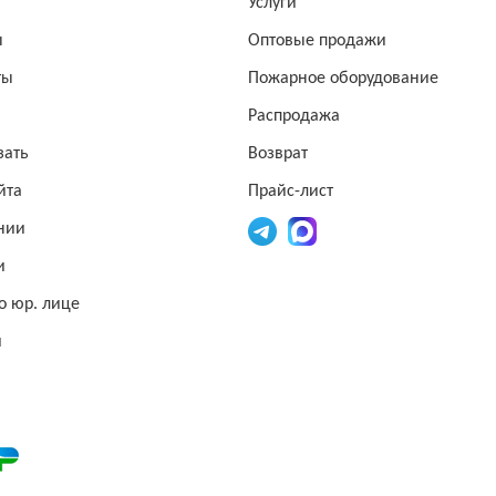
а
Услуги
ы
Оптовые продажи
ты
Пожарное оборудование
Распродажа
зать
Возврат
йта
Прайс-лист
нии
и
о юр. лице
и