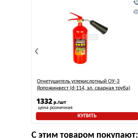
) АВСЕ
Огнетушитель углекислотный ОУ-3
Ярпожинвест (d-114, эл. сварная труба)
1332
р./шт
цена розничная
КУПИТЬ
С этим товаром покупают: