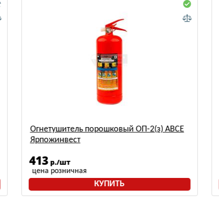
Огнетушитель порошковый ОП-2(з) АВСЕ
Ярпожинвест
413
р./шт
цена розничная
КУПИТЬ