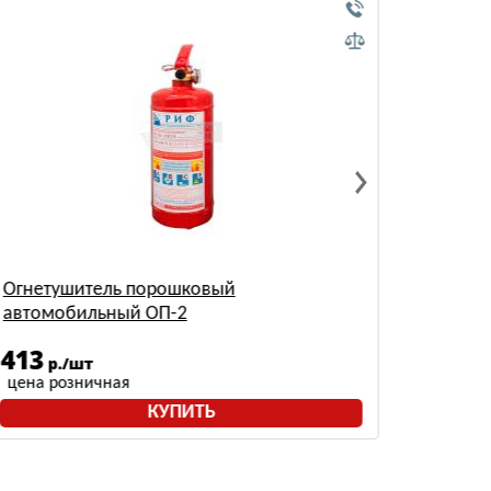
Огнетушитель порошковый
Огнету
автомобильный ОП-2
МИГ(2A
413
2014
р./шт
цена розничная
цена р
КУПИТЬ