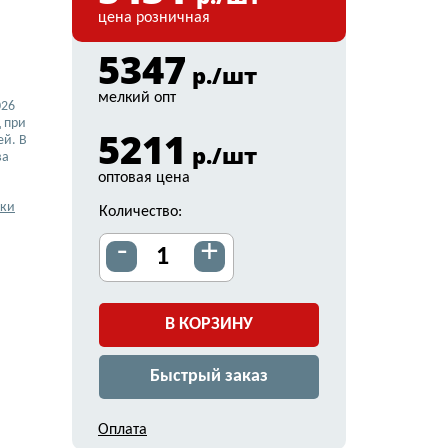
цена розничная
5347
р./шт
мелкий опт
026
 при
5211
ей. В
р./шт
ва
оптовая цена
вки
Количество:
-
+
В КОРЗИНУ
Быстрый заказ
Оплата