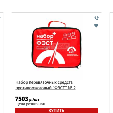
Набор перевязочных средств
противоожоговый "ФЭСТ" № 2
7503
р./шт
цена розничная
КУПИТЬ