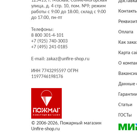
125413,
г. Москва,
Солнечногорская
Доставк
улица, д. 4 стр. 10, пом. №9;
режим
Контакт
работы с 9:00 до 18:00, склад с 9:00
до 17:00, пн-пт
Реквизи
Телефоны:
Оплата
8 800 301-4-101
+7 (925) 740-3003
Как зака
+7 (495) 241-0185
Карта са
E-mail:
zakaz@unfire-shop.ru
О компа
ИНН 7743295597 ОГРН
Ваканси
1197746198176
Данные 
Гаранти
Статьи
ГОСТы
© 2006-2026,
Пожарный магазин
Unfire-shop.ru