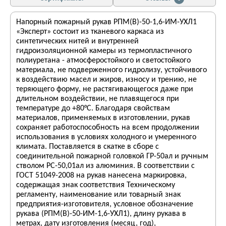
Напорный пожарный рукав РПМ(В)-50-1,6-ИМ-УХЛ1
«Эксперт» состоит из тканевого каркаса из
синтетических нитей и внутренней
гидроизоляционной камеры из термопластичного
полиуретана - атмосферостойкого и светостойкого
материала, не подверженного гидролизу, устойчивого
к воздействию масел и жиров, износу и трению, не
теряющего форму, не растягивающегося даже при
длительном воздействии, не плавящегося при
температуре до +80°С. Благодаря свойствам
материалов, применяемых в изготовлении, рукав
сохраняет работоспособность на всем продолжении
использования в условиях холодного и умеренного
климата. Поставляется в скатке в сборе с
соединительной пожарной головкой ГР-50ал и ручным
стволом РС-50,01ал из алюминия. В соответствии с
ГОСТ 51049-2008 на рукав нанесена маркировка,
содержащая знак соответствия Техническому
регламенту, наименование или товарный знак
предприятия-изготовителя, условное обозначение
рукава (РПМ(В)-50-ИМ-1,6-УХЛ1), длину рукава в
метрах, дату изготовления (месяц, год),