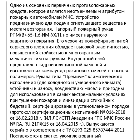
Одно из основных первичных противопожарных
средств, которое является неотъемлемым атрибутом
пожарных автомобилей МЧС. Устройство
предназначено для подачи огнетушащего вещества к
местам возгорания. Напорный пожарный рукав
РПМ(В)-65-1,6-ИМ-УХЛ1 не имеет наружного
защитного покрытия. Его чехол из полиэфирных нитей
саржевого плетения обладает высокой эластичностью,
повышенной стойкостью к многократным
механическим нагрузкам. Внутренний слой
представлен гидроизоляционной камерой и
изготовлен из компаунда резиновых смесей на основе
полимеров. Рукава типа "Премиум" климатического
исполнения (для холодного и умеренного климата)
устойчивы к износу, воздействию масел и пригодны
для использования в самых экстремальных условиях
при тушении пожаров и ликвидации стихийных
бедствий. сертифицированы в установленном порядке
(протокол сертификационных испытаний № 016-2018
от 16.02.2018 г. (ИЛ ЛСИСТП Академии ГПС МЧС России
№ RA. RU.21ПЖ15 от 16.04.2015 г.). Выпускаются
серийно в соответствии с ТУ 8193-025-85787444-2011.
Поставляется в скатке, укомплектованный