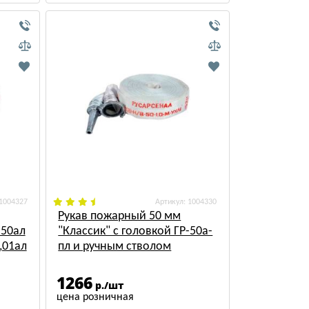
 1004327
: 1004330
Рукав пожарный 50 мм
-50ал
"Классик" с головкой ГР-50а-
,01ал
пл и ручным стволом
РС-50,01ал (18±1м)
1266
р./шт