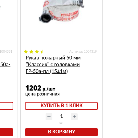
 1004331
: 1004319
Рукав пожарный 50 мм
-50а-
"Классик" с головками
ГР-50а-пл (15±1м)
1202
р./шт
КУПИТЬ В 1 КЛИК
шт
В КОРЗИНУ