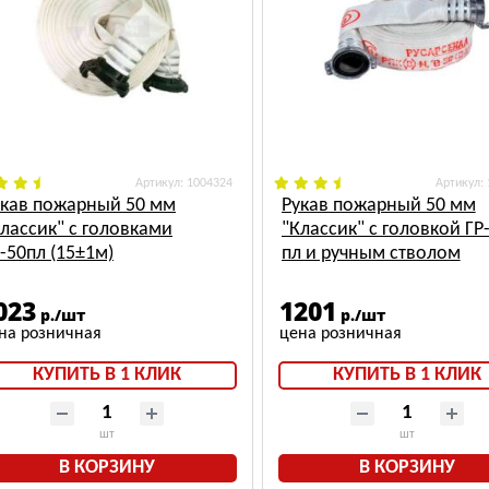
: 1004324
:
укав пожарный 50 мм
Рукав пожарный 50 мм
лассик" с головками
"Классик" с головкой ГР
-50пл (15±1м)
пл и ручным стволом
РС-50,01ал (15±1м)
023
1201
р./шт
р./шт
КУПИТЬ В 1 КЛИК
КУПИТЬ В 1 КЛИК
шт
шт
В КОРЗИНУ
В КОРЗИНУ