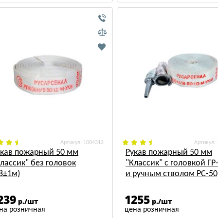
: 1004312
:
укав пожарный 50 мм
Рукав пожарный 50 мм
лассик" без головок
"Классик" с головкой ГР
8±1м)
и ручным стволом РС-50
(15±1м)
239
1255
р./шт
р./шт