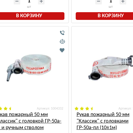
шт
шт
В КОРЗИНУ
В КОРЗИНУ
: 1004332
:
укав пожарный 50 мм
Рукав пожарный 50 мм
лассик" с головкой ГР-50а-
"Классик" с головками
л и ручным стволом
ГР-50а-пл (10±1м)