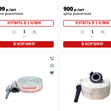
-50,01ал (10±1м)
99
900
р./шт
р./шт
КУПИТЬ В 1 КЛИК
КУПИТЬ В 1 КЛИК
шт
шт
В КОРЗИНУ
В КОРЗИНУ