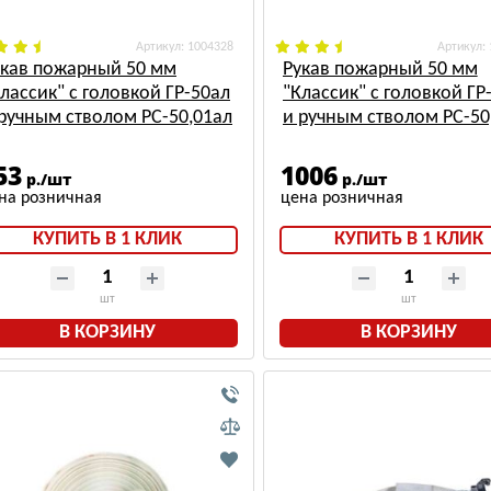
: 1004328
:
укав пожарный 50 мм
Рукав пожарный 50 мм
лассик" с головкой ГР-50ал
"Классик" с головкой ГР
ручным стволом РС-50,01ал
и ручным стволом РС-50
0±1м)
(15±1м)
53
1006
р./шт
р./шт
КУПИТЬ В 1 КЛИК
КУПИТЬ В 1 КЛИК
шт
шт
В КОРЗИНУ
В КОРЗИНУ