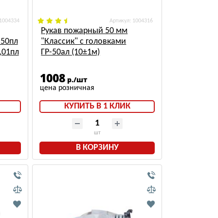
 1004334
: 1004316
Рукав пожарный 50 мм
-50пл
"Классик" с головками
,01пл
ГР-50ал (10±1м)
1008
р./шт
КУПИТЬ В 1 КЛИК
шт
В КОРЗИНУ