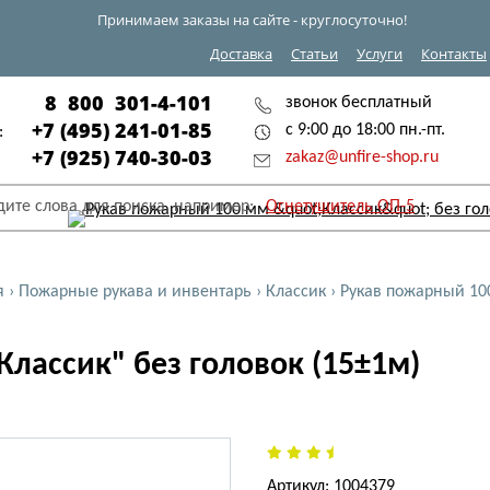
Принимаем заказы на сайте - круглосуточно!
Доставка
Статьи
Услуги
Контакты
8 800 301-4-101
звонок бесплатный
+7 (495) 241-01-85
с 9:00 до 18:00 пн.-пт.
:
+7 (925) 740-30-03
zakaz@unfire-shop.ru
дите слова для поиска, например:
Огнетушитель ОП-5
я
›
Пожарные рукава и инвентарь
›
Классик
›
Рукав пожарный 100
лассик" без головок (15±1м)
Артикул: 1004379