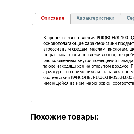
Описание
Характеристики
Се
В процессе изготовления РПК(В)-Н/В-100-
основополагающие характеристики продукта,
агрессивным средам, маслам, кислотам, ще
не рассыхаются и не слеживаются, не тре
расположенных внутри помещений гражданск
также находящихся на открытом воздухе. П
арматуры, но применим лишь навязанным 
соответствия №НСОПБ. RU.ЭО.ПР055.Н.00038
имеющейся на нем маркировке (соответству
Похожие товары: