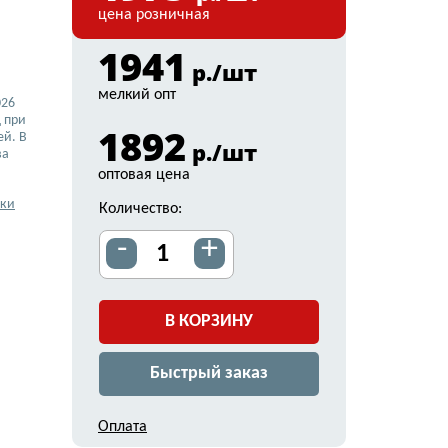
цена розничная
1941
р./шт
мелкий опт
026
 при
1892
ей. В
р./шт
ва
оптовая цена
вки
Количество:
-
+
В КОРЗИНУ
Быстрый заказ
Оплата