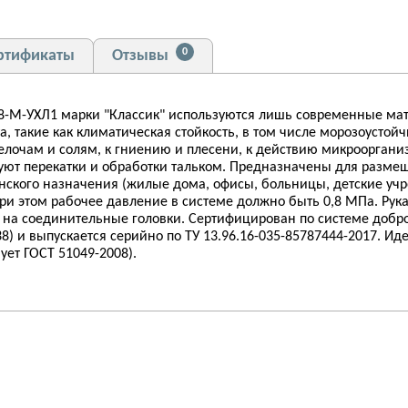
0
ртификаты
Отзывы
0,8-М-УХЛ1 марки "Классик" используются лишь современные м
 такие как климатическая стойкость, в том числе морозоустойчив
лочам и солям, к гниению и плесени, к действию микроорганиз
буют перекатки и обработки тальком. Предназначены для разме
ого назначения (жилые дома, офисы, больницы, детские учрежд
ри этом рабочее давление в системе должно быть 0,8 МПа. Рука
на соединительные головки. Сертифицирован по системе добр
) и выпускается серийно по ТУ 13.96.16-035-85787444-2017. И
ет ГОСТ 51049-2008).