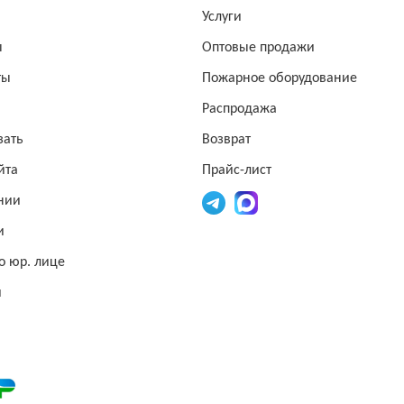
а
Услуги
ы
Оптовые продажи
ты
Пожарное оборудование
Распродажа
зать
Возврат
йта
Прайс-лист
нии
и
о юр. лице
и