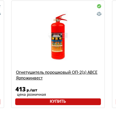
Огнетушитель порошковый ОП-2(з) АВСЕ
Ярпожинвест
413
р./шт
цена розничная
КУПИТЬ