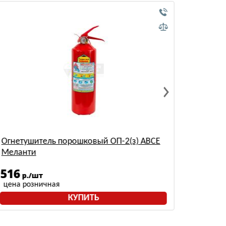
Огнетушитель порошковый ОП-2(з) АВСЕ
Огнету
Меланти
Огнеб
516
497
р./шт
р
цена розничная
цена р
КУПИТЬ