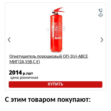
Огнетушитель порошковый ОП-3(з)-ABCE
МИГ(2A,55B,С,Е)
2014
р./шт
цена розничная
КУПИТЬ
С этим товаром покупают: