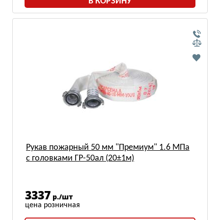
В КОРЗИНУ
Рукав пожарный 50 мм "Премиум" 1.6 МПа
с головками ГР-50ал (20±1м)
3337
р./шт