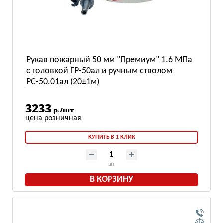
Рукав пожарный 50 мм "Премиум" 1.6 МПа
с головкой ГР-50ал и ручным стволом
РС-50.01ал (20±1м)
3233
р./шт
КУПИТЬ В 1 КЛИК
шт
В КОРЗИНУ