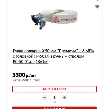
Рукав пожарный 50 мм "Премиум" 1.6 МПа
с головкой ГР-50ал и ручным стволом
РС-50.01ал (18±1м)
3300
р./шт
КУПИТЬ В 1 КЛИК
шт