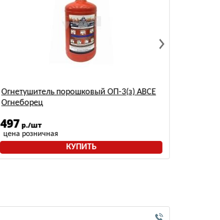
Огнетушитель порошковый ОП-3(з) АВСЕ
Огнету
Огнеборец
углеки
497
1047
р./шт
цена розничная
цена р
КУПИТЬ