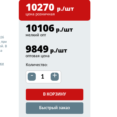
10270
р./шт
цена розничная
10106
р./шт
мелкий опт
026
 при
9849
ей. В
р./шт
ва
оптовая цена
вки
Количество:
-
+
В КОРЗИНУ
Быстрый заказ