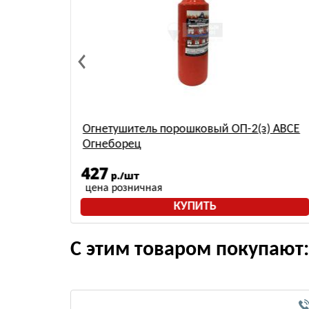
) АВСЕ
Огнетушитель порошковый ОП-2(з) АВСЕ
Огнеборец
427
р./шт
цена розничная
КУПИТЬ
С этим товаром покупают: