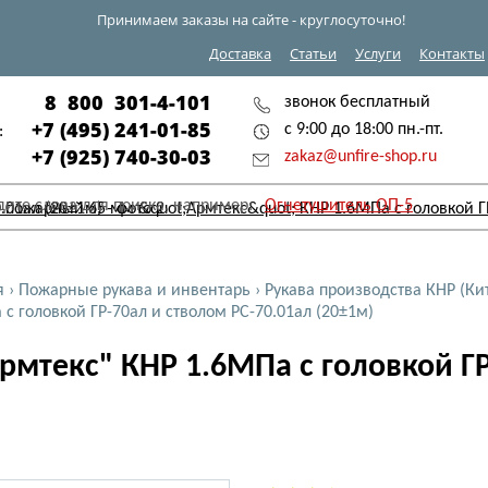
Принимаем заказы на сайте - круглосуточно!
Доставка
Статьи
Услуги
Контакты
8 800 301-4-101
звонок бесплатный
+7 (495) 241-01-85
с 9:00 до 18:00 пн.-пт.
:
+7 (925) 740-30-03
zakaz@unfire-shop.ru
дите слова для поиска, например:
Огнетушитель ОП-5
я
›
Пожарные рукава и инвентарь
›
Рукава производства КНР (Ки
 с головкой ГР-70ал и стволом РС-70.01ал (20±1м)
мтекс" КНР 1.6МПа с головкой ГР