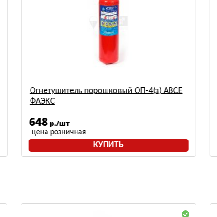
Огнетушитель порошковый ОП-4(з) АВСЕ
ФАЭКС
648
р./шт
цена розничная
КУПИТЬ