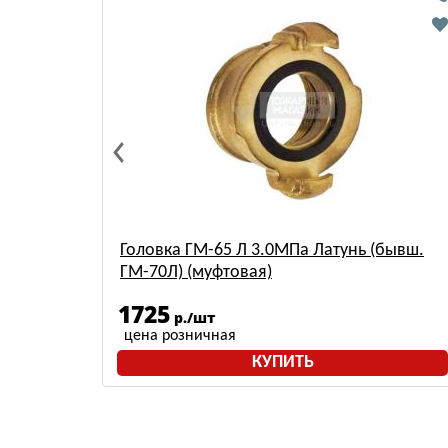
иний)
Головка ГМ-65 Л 3.0МПа Латунь (бывш.
ГМ-70Л) (муфтовая)
1725
р./шт
цена розничная
КУПИТЬ