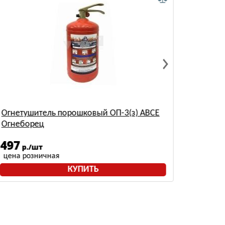
Огнетушитель порошковый ОП-3(з) АВСЕ
Огнету
Огнеборец
Ярпож
497
608
р./шт
р
цена розничная
цена р
КУПИТЬ