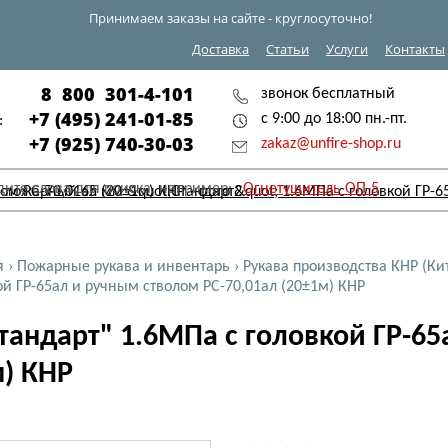
Принимаем заказы на сайте - круглосуточно!
Доставка
Статьи
Услуги
Контакты
8 800 301-4-101
звонок бесплатный
+7 (495) 241-01-85
с 9:00 до 18:00 пн.-пт.
:
+7 (925) 740-30-03
zakaz@unfire-shop.ru
дите слова для поиска, например:
Огнетушитель ОП-5
я
›
Пожарные рукава и инвентарь
›
Рукава производства КНР (Ки
ой ГР-65ал и ручным стволом РС-70,01ал (20±1м) КНР
тандарт" 1.6МПа с головкой ГР-65
м) КНР