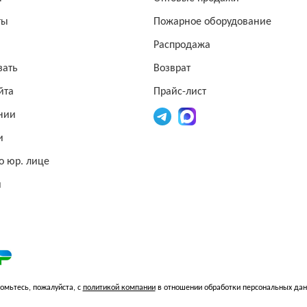
ты
Пожарное оборудование
Распродажа
зать
Возврат
йта
Прайс-лист
нии
и
о юр. лице
и
омьтесь, пожалуйста, с
политикой компании
в отношении обработки персональных да