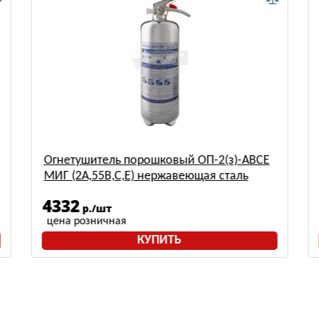
Огнетушитель порошковый ОП-2(з)-АВСЕ
МИГ (2А,55В,С,Е) нержавеющая сталь
4332
р./шт
цена розничная
КУПИТЬ