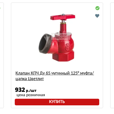
Клапан КПЧ Ду 65 чугунный 125° муфта/
цапка Цветлит
932
р./шт
цена розничная
КУПИТЬ