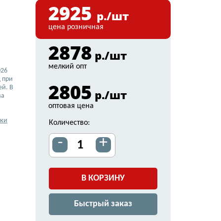
2925
р./шт
цена розничная
2878
р./шт
мелкий опт
026
 при
2805
ей. В
р./шт
ва
оптовая цена
вки
Количество:
-
+
В КОРЗИНУ
Быстрый заказ