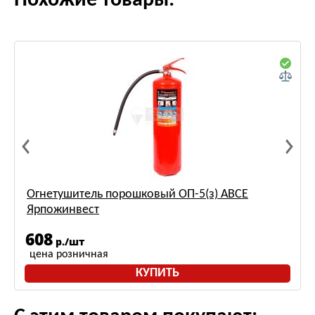
Похожие товары:
Огнетушитель порошковый ОП-5(з) АВСЕ
Ярпожинвест
608
р./шт
цена розничная
КУПИТЬ