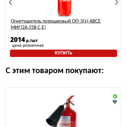
Огнетушитель порошковый ОП-3(з)-ABCE
МИГ(2A,55B,С,Е)
2014
р./шт
цена розничная
КУПИТЬ
С этим товаром покупают: