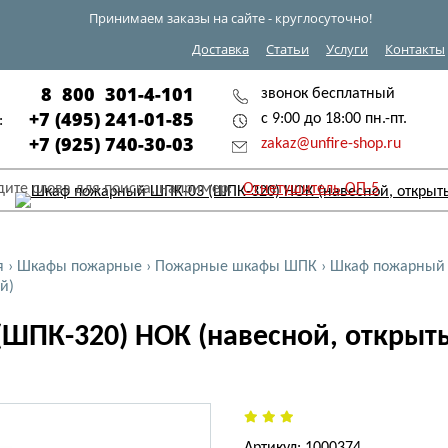
Принимаем заказы на сайте - круглосуточно!
Доставка
Статьи
Услуги
Контакты
8 800 301-4-101
звонок бесплатный
+7 (495) 241-01-85
с 9:00 до 18:00 пн.-пт.
:
+7 (925) 740-30-03
zakaz@unfire-shop.ru
дите слова для поиска, например:
Огнетушитель ОП-5
я
›
Шкафы пожарные
›
Пожарные шкафы ШПК
›
Шкаф пожарный 
й)
ПК-320) НОК (навесной, открыты