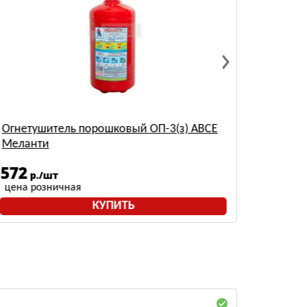
Огнетушитель порошковый ОП-3(з) АВСЕ
Огнету
Меланти
ФАЭКС
572
558
р./шт
р
цена розничная
цена р
КУПИТЬ