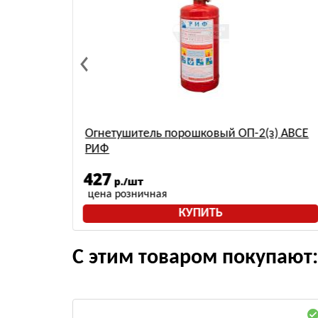
) АВСЕ
Огнетушитель порошковый ОП-2(з) АВСЕ
РИФ
427
р./шт
цена розничная
КУПИТЬ
С этим товаром покупают: