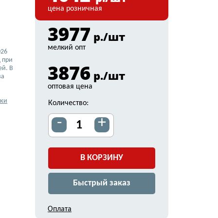
цена розничная
3977
р./шт
мелкий опт
026
 при
3876
ей. В
р./шт
ва
оптовая цена
вки
Количество:
-
+
В КОРЗИНУ
Быстрый заказ
Оплата