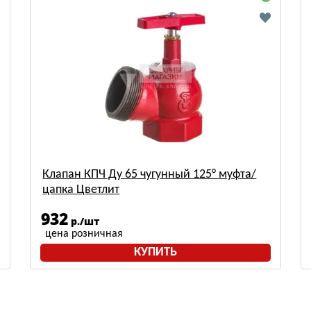
Клапан КПЧ Ду 65 чугунный 125° муфта/
цапка Цветлит
932
р./шт
цена розничная
КУПИТЬ