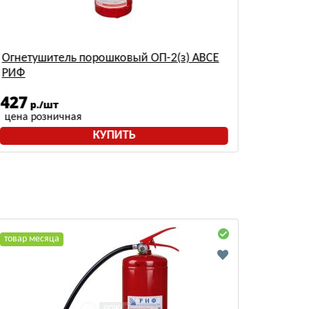
Огнетушитель порошковый ОП-2(з) АВСЕ
Огнету
РИФ
Ярпож
427
413
р./шт
р
цена розничная
цена р
КУПИТЬ
товар месяца