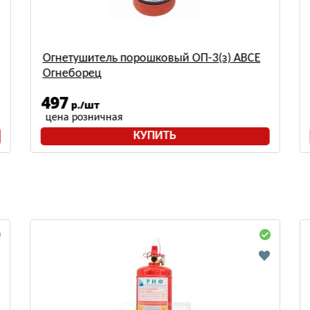
Огнетушитель порошковый ОП-3(з) АВСЕ
Огнеборец
497
р./шт
цена розничная
КУПИТЬ