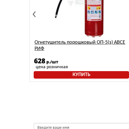
) АВСЕ
Огнетушитель порошковый ОП-5(з) АВСЕ
РИФ
628
р./шт
цена розничная
КУПИТЬ