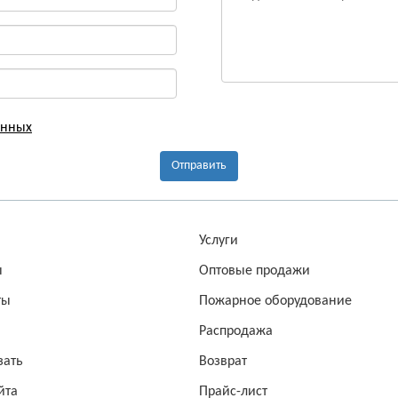
анных
Отправить
а
Услуги
ы
Оптовые продажи
ты
Пожарное оборудование
Распродажа
зать
Возврат
йта
Прайс-лист