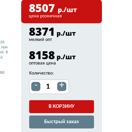
8507
р./шт
цена розничная
8371
р./шт
мелкий опт
026
 при
8158
ей. В
р./шт
ва
оптовая цена
вки
Количество:
-
+
В КОРЗИНУ
Быстрый заказ