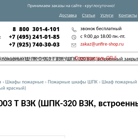
Принимаем заказы на сайте - круглосуточно!
Доставка
Статьи
Услуги
Контакты
8 800 301-4-101
звонок бесплатный
+7 (495) 241-01-85
с 9:00 до 18:00 пн.-пт.
:
+7 (925) 740-30-03
zakaz@unfire-shop.ru
дите слова для поиска, например:
Огнетушитель ОП-5
я
›
Шкафы пожарные
›
Пожарные шкафы ШПК
›
Шкаф пожарный 
ый красный)
3 Т ВЗК (ШПК-320 ВЗК, встроен