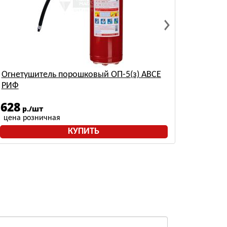
Огнетушитель порошковый ОП-5(з) АВСЕ
РИФ
628
р./шт
цена розничная
КУПИТЬ