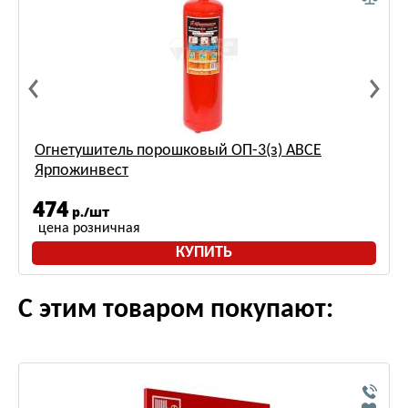
Огнетушитель порошковый ОП-3(з) АВСЕ
Ярпожинвест
474
р./шт
цена розничная
КУПИТЬ
С этим товаром покупают: