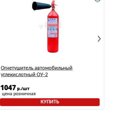
Огнетушитель автомобильный
Огнету
углекислотный ОУ-2
ФАЭКС
1047
558
р./шт
р
цена розничная
цена р
КУПИТЬ