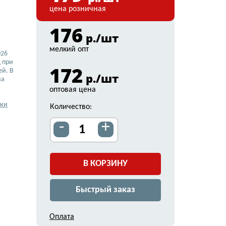
цена розничная
176
р./шт
мелкий опт
026
 при
172
ей. В
р./шт
ва
оптовая цена
вки
Количество:
-
+
В КОРЗИНУ
Быстрый заказ
Оплата