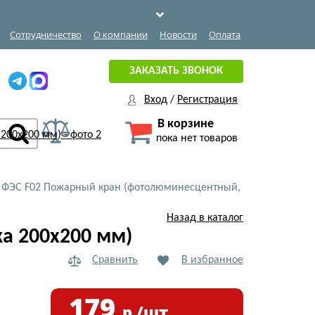
Сотрудничество
О компании
Новости
Оплата
ЗАКАЗАТЬ ЗВОНОК
Вход
/
Регистрация
В корзине
пока нет товаров
 ФЭС F02 Пожарный кран (фотолюминесцентный,
Назад в каталог
а 200x200 мм)
Сравнить
В избранное
179
р./шт