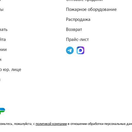
ты
Пожарное оборудование
Распродажа
зать
Возврат
йта
Прайс-лист
нии
и
о юр. лице
и
омьтесь, пожалуйста, с
политикой компании
в отношении обработки персональных да