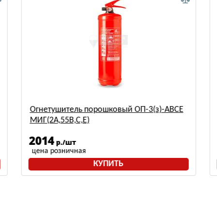
Огнетушитель порошковый ОП-3(з)-ABCE
МИГ(2A,55B,С,Е)
2014
р./шт
цена розничная
КУПИТЬ