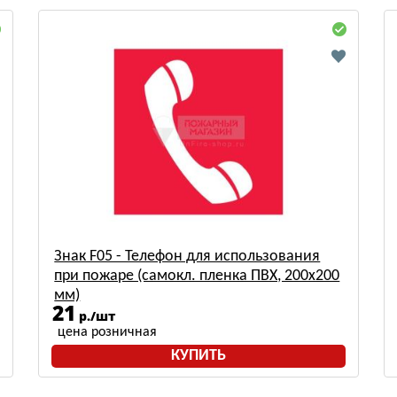
Знак F05 - Телефон для использования
при пожаре (самокл. пленка ПВХ, 200х200
мм)
21
р./шт
цена розничная
КУПИТЬ