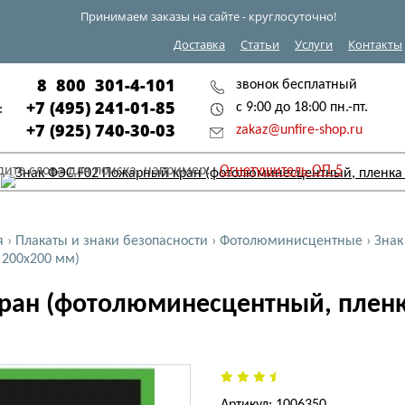
Принимаем заказы на сайте - круглосуточно!
Доставка
Статьи
Услуги
Контакты
8 800 301-4-101
звонок бесплатный
+7 (495) 241-01-85
с 9:00 до 18:00 пн.-пт.
:
+7 (925) 740-30-03
zakaz@unfire-shop.ru
дите слова для поиска, например:
Огнетушитель ОП-5
я
›
Плакаты и знаки безопасности
›
Фотолюминисцентные
›
Знак
 200x200 мм)
ран (фотолюминесцентный, пленк