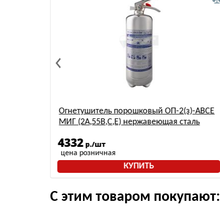
) АВСЕ
Огнетушитель порошковый ОП-2(з)-АВСЕ
МИГ (2А,55В,С,Е) нержавеющая сталь
4332
р./шт
цена розничная
КУПИТЬ
С этим товаром покупают: