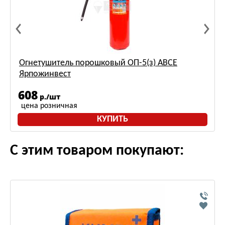
Огнетушитель порошковый ОП-5(з) АВСЕ
Ярпожинвест
608
р./шт
цена розничная
КУПИТЬ
С этим товаром покупают: