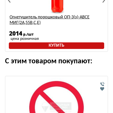
Огнетушитель порошковый ОП-3(з)-ABCE
МИГ(2A,55B,С,Е)
2014
р./шт
цена розничная
КУПИТЬ
С этим товаром покупают: