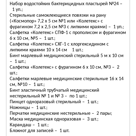
Набор водостойких бактерицидных пластырей №24 –
1 уп.;
Стерильные самоклеющиеся повязки на рану
(«Космопор» 7,2 х 5 см №1 или «Колетекс» с
фурагином 7,2 х 2,5 см №3 с липкими краями) – 1 уп.;
Салфетка «Колетекс» СПФ-1 с прополисом и фурагином
6 х 10 см, №5 – 1 шт.;
Салфетка «Колетекс» СХГ-1 с хлоргексидином с
липкими краями 10 х 14 см 1 шт.;
Бинт марлевый медицинский стерильный 5 м х 10 см
– 1 шт.;
Салфетка «Колетекс» с фурагином 6 х 10 см, №3 – 2
шт.;
Салфетки марлевые медицинские стерильные 16 х 14
см, №10 – 1 шт.;
Бинт эластичный трубчатый медицинский
нестерильный № 1 и № 3 – по 1 шт.;
Пинцет одноразовый стерильный – 1 шт.;
Ножницы – 1 шт.;
Перчатки медицинские нестерильные – 2 пары;
Маска медицинская одноразовая – 3 шт.;
Карандаш – 1 шт.;
Блокнот для записей – 1 шт.