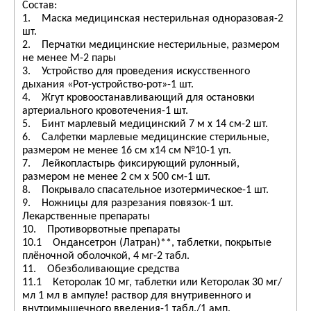
Состав:
1. Маска медицинская нестерильная одноразовая-2
шт.
2. Перчатки медицинские нестерильные, размером
не менее М-2 пары
3. Устройство для проведения искусственного
дыхания «Рот-устройство-рот»-1 шт.
4. Жгут кровоостанавливающий для остановки
артериального кровотечения-1 шт.
5. Бинт марлевый медицинский 7 м х 14 см-2 шт.
6. Салфетки марлевые медицинские стерильные,
размером не менее 16 см х14 см №10-1 уп.
7. Лейкопластырь фиксирующий рулонный,
размером не менее 2 см x 500 см-1 шт.
8. Покрывало спасательное изотермическое-1 шт.
9. Ножницы для разрезания повязок-1 шт.
Лекарственные препараты
10. Противорвотные препараты
10.1 Ондансетрон (Латран)**, таблетки, покрытые
плёночной оболочкой, 4 мг-2 табл.
11. Обезболивающие средства
11.1 Кеторолак 10 мг, таблетки или Кеторолак 30 мг/
мл 1 мл в ампуле! раствор для внутривенного и
внутримышечного введения-1 табл./1 амп.