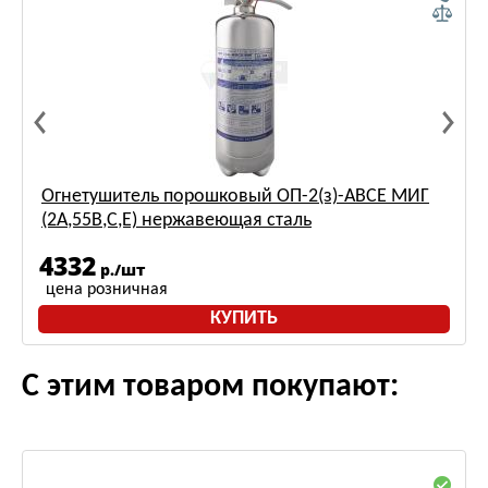
Огнетушитель порошковый ОП-2(з)-АВСЕ МИГ
(2А,55В,С,Е) нержавеющая сталь
4332
р./шт
цена розничная
КУПИТЬ
С этим товаром покупают: