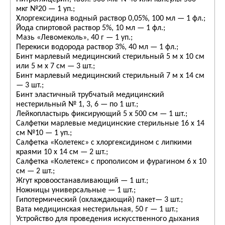
мкг №20 — 1 уп.;
Хлоргексидина водный раствор 0,05%, 100 мл — 1 фл.;
Йода спиртовой раствор 5%, 10 мл — 1 фл.;
Мазь «Левомеколь», 40 г — 1 уп.;
Перекиси водорода раствор 3%, 40 мл — 1 фл.;
Бинт марлевый медицинский стерильный 5 м х 10 см
или 5 м х 7 см — 3 шт.;
Бинт марлевый медицинский стерильный 7 м х 14 см
— 3 шт.;
Бинт эластичный трубчатый медицинский
нестерильный № 1, 3, 6 — по 1 шт.;
Лейкопластырь фиксирующий 5 х 500 см — 1 шт.;
Салфетки марлевые медицинские стерильные 16 х 14
см №10 — 1 уп.;
Салфетка «Колетекс» с хлоргексидином с липкими
краями 10 х 14 см — 2 шт.;
Салфетка «Колетекс» с прополисом и фурагином 6 х 10
см — 2 шт.;
Жгут кровоостанавливающий — 1 шт.;
Ножницы универсальные — 1 шт.;
Гипотермический (охлаждающий) пакет— 3 шт.;
Вата медицинская нестерильная, 50 г — 1 шт.;
Устройство для проведения искусственного дыхания