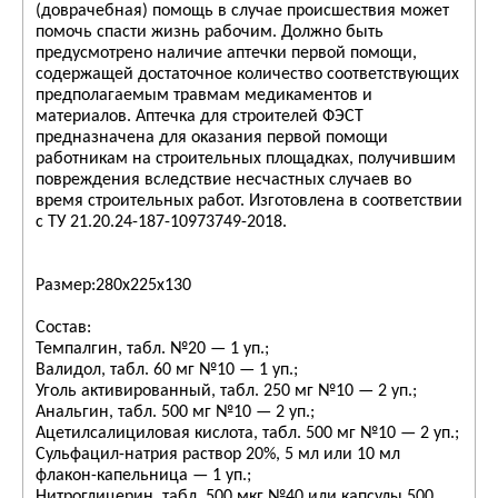
(доврачебная) помощь в случае происшествия может
помочь спасти жизнь рабочим. Должно быть
предусмотрено наличие аптечки первой помощи,
содержащей достаточное количество соответствующих
предполагаемым травмам медикаментов и
материалов. Аптечка для строителей ФЭСТ
предназначена для оказания первой помощи
работникам на строительных площадках, получившим
повреждения вследствие несчастных случаев во
время строительных работ. Изготовлена в соответствии
с ТУ 21.20.24-187-10973749-2018.
Размер:280х225х130
Состав:
Темпалгин, табл. №20 — 1 уп.;
Валидол, табл. 60 мг №10 — 1 уп.;
Уголь активированный, табл. 250 мг №10 — 2 уп.;
Анальгин, табл. 500 мг №10 — 2 уп.;
Ацетилсалициловая кислота, табл. 500 мг №10 — 2 уп.;
Сульфацил-натрия раствор 20%, 5 мл или 10 мл
флакон-капельница — 1 уп.;
Нитроглицерин, табл. 500 мкг №40 или капсулы 500